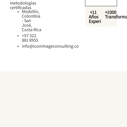
metodologías
certificadas
Medellín,
+11
+1000
Colombia
Años
Transform
- San
Experiencia
José,
Costa Rica
+57 322
881 8955
info@iconimageconsulting.co