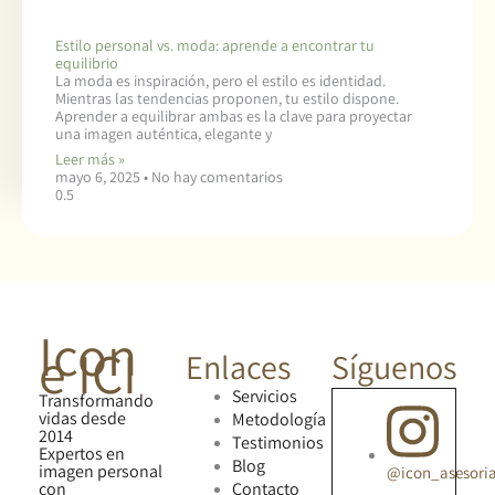
Estilo personal vs. moda: aprende a encontrar tu
equilibrio
La moda es inspiración, pero el estilo es identidad.
Mientras las tendencias proponen, tu estilo dispone.
Aprender a equilibrar ambas es la clave para proyectar
una imagen auténtica, elegante y
Leer más »
mayo 6, 2025
No hay comentarios
Icon
e ICI
Enlaces
Síguenos
Servicios
Transformando
vidas desde
Metodología
2014
Testimonios
Expertos en
Blog
imagen personal
@icon_asesori
con
Contacto