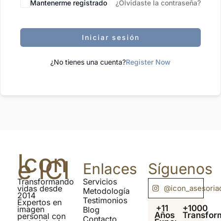
Mantenerme registrado
¿Olvidaste la contraseña?
Iniciar sesión
¿No tienes una cuenta?
Register Now
Icon
e ICI
Enlaces
Síguenos
Transformando
Servicios
@icon_asesoria
vidas desde
Metodología
2014
Testimonios
Expertos en
+11
+1000
imagen
Blog
Años
Transfor
personal con
Contacto