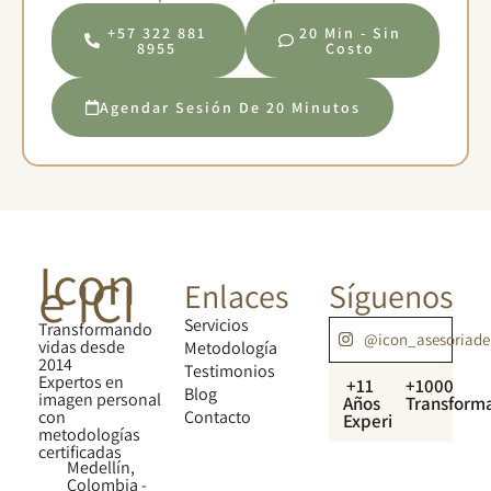
+57 322 881
20 Min - Sin
8955
Costo
Agendar Sesión De 20 Minutos
Icon
e ICI
Enlaces
Síguenos
Servicios
Transformando
@icon_asesoriad
vidas desde
Metodología
2014
Testimonios
Expertos en
+11
+1000
Blog
imagen personal
Años
Transform
con
Contacto
Experiencia
metodologías
certificadas
Medellín,
Colombia -