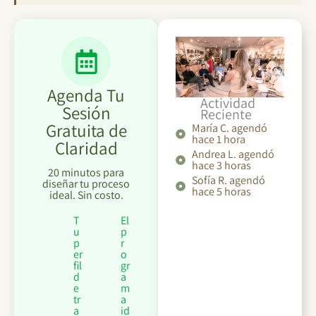
Agenda Tu
Actividad
Sesión
Reciente
Gratuita de
María C. agendó
hace 1 hora
Claridad
Andrea L. agendó
hace 3 horas
20 minutos para
Sofía R. agendó
diseñar tu proceso
hace 5 horas
ideal. Sin costo.
T
El
u
p
p
r
er
o
fil
gr
d
a
e
m
tr
a
a
id