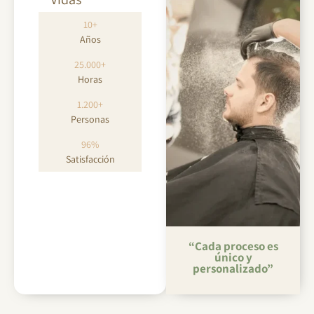
10+
Años
25.000+
Horas
1.200+
Personas
96%
Satisfacción
“Cada proceso es
único y
personalizado”