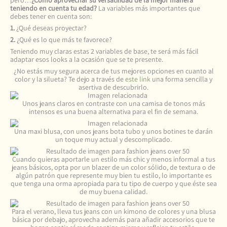
pero…
¿Cómo aprovechar su versatilidad de la mejor manera
teniendo en cuenta tu edad?
La variables más importantes que
debes tener en cuenta son:
1.
¿Qué deseas proyectar?
2.
¿Qué es lo que más te favorece?
Teniendo muy claras estas 2 variables de base, te será más fácil
adaptar esos looks a la ocasión que se te presente.
¿No estás muy segura acerca de tus mejores opciones en cuanto al
color y la silueta? Te dejo a través de
este link
una forma sencilla y
asertiva de descubrirlo.
Unos jeans claros en contraste con una camisa de tonos más
intensos es una buena alternativa para el fin de semana.
Una maxi blusa, con unos jeans bota tubo y unos botines te darán
un toque muy actual y descomplicado.
Cuando quieras aportarle un estilo más chic y menos informal a tus
jeans básicos, opta por un blazer de un color sólido, de textura o de
algún patrón que represente muy bien tu estilo, lo importante es
que tenga una orma apropiada para tu tipo de cuerpo y que éste sea
de muy buena calidad.
Para el verano, lleva tus jeans con un kimono de colores y una blusa
básica por debajo, aprovecha además para añadir accesorios que te