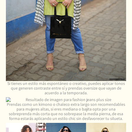
Si tienes un estilo más espontáneo o creativo, puedes aplicar tonos
que generen contraste entre sí y prendas oversize que vayan de
acuerdo a la temporada.
Prendas como un kimono o chaleco extra largo son recomendables
para mujeres altas, si eres mediana o bajita opta por una
sobreprenda más corta que no sobrepase la media pierna, de esa
forma estarás aplicando un estilo chic sin desfavorecer tu silueta.