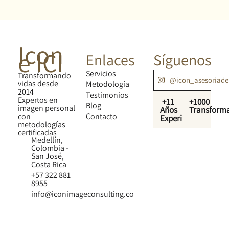
Icon
e ICI
Enlaces
Síguenos
Servicios
Transformando
@icon_asesoriad
vidas desde
Metodología
2014
Testimonios
Expertos en
+11
+1000
Blog
imagen personal
Años
Transform
con
Contacto
Experiencia
metodologías
certificadas
Medellín,
Colombia -
San José,
Costa Rica
+57 322 881
8955
info@iconimageconsulting.co