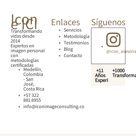
Icon
e ICI
Enlaces
Síguenos
Servicios
Transformando
vidas desde
Metodología
2014
Testimonios
Expertos en
Blog
imagen personal
@icon_asesori
con
Contacto
metodologías
certificadas
Medellín,
+11
+1000
Colombia
Años
Transform
- San
Experiencia
José,
Costa Rica
+57 322
881 8955
info@iconimageconsulting.co