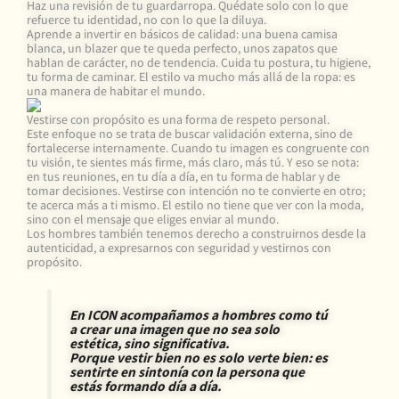
Haz una revisión de tu guardarropa. Quédate solo con lo que
refuerce tu identidad, no con lo que la diluya.
Aprende a invertir en básicos de calidad: una buena camisa
blanca, un blazer que te queda perfecto, unos zapatos que
hablan de carácter, no de tendencia. Cuida tu postura, tu higiene,
tu forma de caminar. El estilo va mucho más allá de la ropa: es
una manera de habitar el mundo.
Vestirse con propósito es una forma de respeto personal.
Este enfoque no se trata de buscar validación externa, sino de
fortalecerse internamente. Cuando tu imagen es congruente con
tu visión, te sientes más firme, más claro, más tú. Y eso se nota:
en tus reuniones, en tu día a día, en tu forma de hablar y de
tomar decisiones. Vestirse con intención no te convierte en otro;
te acerca más a ti mismo. El estilo no tiene que ver con la moda,
sino con el mensaje que eliges enviar al mundo.
Los hombres también tenemos derecho a construirnos desde la
autenticidad, a expresarnos con seguridad y vestirnos con
propósito.
En ICON acompañamos a hombres como tú
a crear una imagen que no sea solo
estética, sino significativa.
Porque vestir bien no es solo verte bien: es
sentirte en sintonía con la persona que
estás formando día a día.