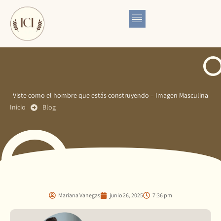
Ir
al
contenido
Viste como el hombre que estás construyendo – Imagen Masculina
Inicio
Blog
Mariana Vanegas
junio 26, 2025
7:36 pm