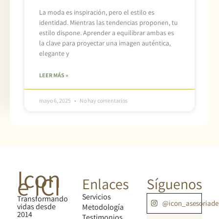
La moda es inspiración, pero el estilo es
identidad. Mientras las tendencias proponen, tu
estilo dispone. Aprender a equilibrar ambas es
la clave para proyectar una imagen auténtica,
elegante y
LEER MÁS »
mayo 6, 2025
No hay comentarios
Icon
e ICI
Enlaces
Síguenos
Servicios
Transformando
@icon_asesoriad
vidas desde
Metodología
2014
Testimonios