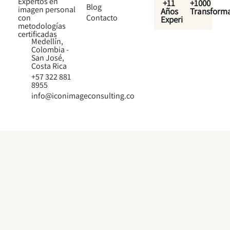
Expertos en
+11
+1000
Blog
imagen personal
Años
Transform
con
Contacto
Experiencia
metodologías
certificadas
Medellín,
Colombia -
San José,
Costa Rica
+57 322 881
8955
info@iconimageconsulting.co