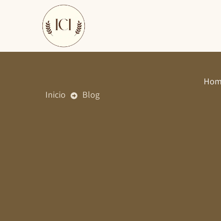
Ir
al
contenido
Homb
Inicio
Blog