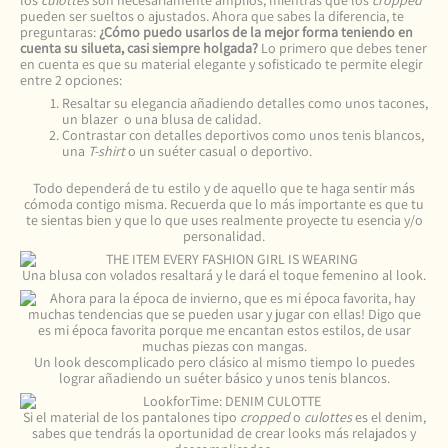
los
culottes
son necesariamente amplios, mientras que los
cropped
pueden ser sueltos o ajustados. Ahora que sabes la diferencia, te
preguntaras:
¿Cómo puedo usarlos de la mejor forma teniendo en
cuenta su silueta, casi siempre holgada?
Lo primero que debes tener
en cuenta es que su material elegante y sofisticado te permite elegir
entre 2 opciones:
Resaltar su elegancia añadiendo detalles como unos tacones,
un blazer o una blusa de calidad.
Contrastar con detalles deportivos como unos tenis blancos,
una
T-shirt
o un suéter casual o deportivo.
Todo dependerá de tu estilo y de aquello que te haga sentir más
cómoda contigo misma. Recuerda que lo más importante es que tu
te sientas bien y que lo que uses realmente proyecte tu esencia y/o
personalidad.
Una blusa con volados resaltará y le dará el toque femenino al look.
Un look descomplicado pero clásico al mismo tiempo lo puedes
lograr añadiendo un suéter básico y unos tenis blancos.
Si el material de los pantalones tipo
cropped
o
culottes
es el denim,
sabes que tendrás la oportunidad de crear looks más relajados y