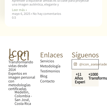
Aprender a equilibrar ambas es la clave para proyectar
una imagen auténtica, elegante y
Leer más »
mayo 6, 2025
No hay comentarios
Icon
e ICI
Enlaces
Síguenos
Servicios
Transformando
@icon_asesoriad
vidas desde
Metodología
2014
Testimonios
Expertos en
+11
+1000
Blog
imagen personal
Años
Transform
con
Contacto
Experiencia
metodologías
certificadas
Medellín,
Colombia -
San José,
Costa Rica