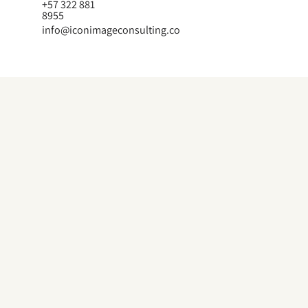
+57 322 881
8955
info@iconimageconsulting.co