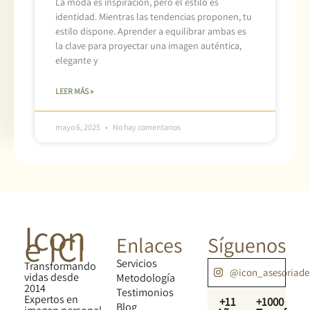
La moda es inspiración, pero el estilo es
identidad. Mientras las tendencias proponen, tu
estilo dispone. Aprender a equilibrar ambas es
la clave para proyectar una imagen auténtica,
elegante y
LEER MÁS »
mayo 6, 2025
No hay comentarios
Icon
e ICI
Enlaces
Síguenos
Servicios
Transformando
@icon_asesoriad
vidas desde
Metodología
2014
Testimonios
Expertos en
+11
+1000
Blog