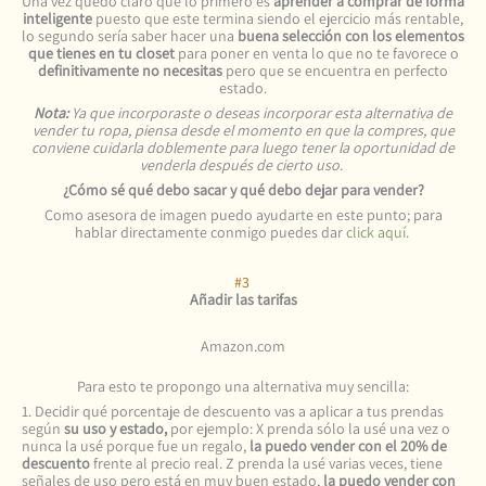
Una vez quedó claro que lo primero es
aprender a comprar de forma
inteligente
puesto que este termina siendo el ejercicio más rentable,
lo segundo sería saber hacer una
buena selección con los elementos
que tienes en tu closet
para poner en venta lo que no te favorece o
definitivamente no necesitas
pero que se encuentra en perfecto
estado.
Nota:
Ya que incorporaste o deseas incorporar esta alternativa de
vender tu ropa, piensa desde el momento en que la compres, que
conviene cuidarla doblemente para luego tener la oportunidad de
venderla después de cierto uso.
¿Cómo sé qué debo sacar y qué debo dejar para vender?
Como asesora de imagen puedo ayudarte en este punto; para
hablar directamente conmigo puedes dar
click aquí.
#3
Añadir las tarifas
Amazon.com
Para esto te propongo una alternativa muy sencilla:
1. Decidir qué porcentaje de descuento vas a aplicar a tus prendas
según
su uso y estado,
por ejemplo: X prenda sólo la usé una vez o
nunca la usé porque fue un regalo,
la puedo vender con el 20% de
descuento
frente al precio real. Z prenda la usé varias veces, tiene
señales de uso pero está en muy buen estado,
la puedo vender con