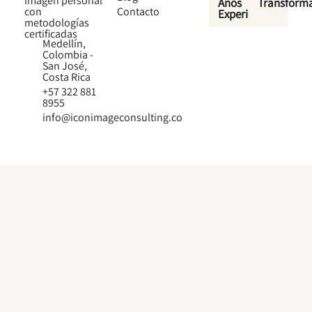
imagen personal
Años
Transform
con
Contacto
Experiencia
metodologías
certificadas
Medellín,
Colombia -
San José,
Costa Rica
+57 322 881
8955
info@iconimageconsulting.co