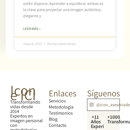
estilo dispone. Aprender a equilibrar ambas es
la clave para proyectar una imagen auténtica,
elegante y
LEER MÁS »
mayo 6, 2025
No hay comentarios
Icon
e ICI
Enlaces
Síguenos
Servicios
Transformando
@icon_asesoriad
vidas desde
Metodología
2014
Testimonios
Expertos en
+11
+1000
Blog
imagen personal
Años
Transform
con
Contacto
Experiencia
metodologías