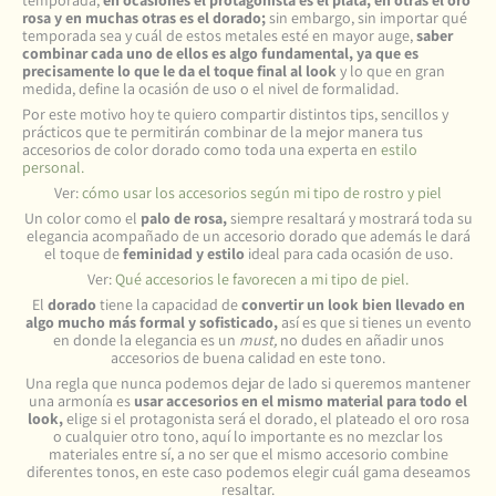
temporada,
en ocasiones el protagonista es el plata, en otras el oro
rosa y en muchas otras es el dorado;
sin embargo, sin importar qué
temporada sea y cuál de estos metales esté en mayor auge,
saber
combinar cada uno de ellos es algo fundamental, ya que es
precisamente lo que le da el toque final al look
y lo que en gran
medida, define la ocasión de uso o el nivel de formalidad.
Por este motivo hoy te quiero compartir distintos tips, sencillos y
prácticos que te permitirán combinar de la mejor manera tus
accesorios de color dorado como toda una experta en
estilo
personal.
Ver:
cómo usar los accesorios según mi tipo de rostro y piel
Un color como el
palo de rosa,
siempre resaltará y mostrará toda su
elegancia acompañado de un accesorio dorado que además le dará
el toque de
feminidad y estilo
ideal para cada ocasión de uso.
Ver:
Qué accesorios le favorecen a mi tipo de piel.
El
dorado
tiene la capacidad de
convertir un look bien llevado en
algo mucho más formal y sofisticado,
así es que si tienes un evento
en donde la elegancia es un
must,
no dudes en añadir unos
accesorios de buena calidad en este tono.
Una regla que nunca podemos dejar de lado si queremos mantener
una armonía es
usar accesorios en el mismo material para todo el
look,
elige si el protagonista será el dorado, el plateado el oro rosa
o cualquier otro tono, aquí lo importante es no mezclar los
materiales entre sí, a no ser que el mismo accesorio combine
diferentes tonos, en este caso podemos elegir cuál gama deseamos
resaltar.