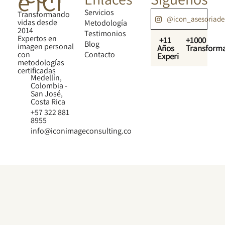
e ICI
Servicios
Transformando
@icon_asesoriad
vidas desde
Metodología
2014
Testimonios
Expertos en
+11
+1000
Blog
imagen personal
Años
Transform
con
Contacto
Experiencia
metodologías
certificadas
Medellín,
Colombia -
San José,
Costa Rica
+57 322 881
8955
info@iconimageconsulting.co