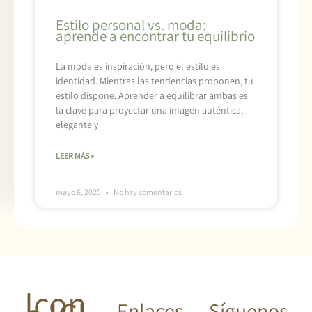
Estilo personal vs. moda:
aprende a encontrar tu equilibrio
La moda es inspiración, pero el estilo es
identidad. Mientras las tendencias proponen, tu
estilo dispone. Aprender a equilibrar ambas es
la clave para proyectar una imagen auténtica,
elegante y
LEER MÁS »
mayo 6, 2025
No hay comentarios
Icon
Enlaces
Síguenos