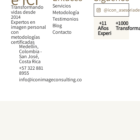
Servicios
Transformando
@icon_asesoriad
vidas desde
Metodología
2014
Testimonios
Expertos en
+11
+1000
Blog
imagen personal
Años
Transform
con
Contacto
Experiencia
metodologías
certificadas
Medellín,
Colombia -
San José,
Costa Rica
+57 322 881
8955
info@iconimageconsulting.co