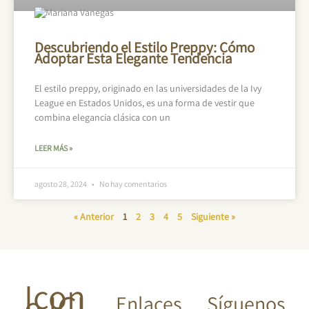
Descubriendo el Estilo Preppy: Cómo
Adoptar Esta Elegante Tendencia
El estilo preppy, originado en las universidades de la Ivy
League en Estados Unidos, es una forma de vestir que
combina elegancia clásica con un
LEER MÁS »
agosto 28, 2024
No hay comentarios
« Anterior
1
2
3
4
5
Siguiente »
Icon
e ICI
Enlaces
Síguenos