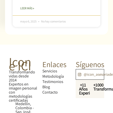
LEER MÁS »
mayo 6, 2025
No hay comentarios
Icon
e ICI
Enlaces
Síguenos
Servicios
Transformando
@icon_asesoriad
vidas desde
Metodología
2014
Testimonios
Expertos en
+11
+1000
Blog
imagen personal
Años
Transform
con
Contacto
Experiencia
metodologías
certificadas
Medellín,
Colombia -
San José,