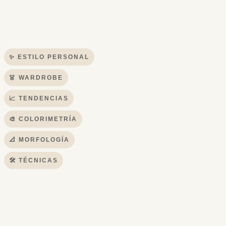
✨ ESTILO PERSONAL
👗 WARDROBE
📈 TENDENCIAS
🎨 COLORIMETRÍA
📐 MORFOLOGÍA
🛠 TÉCNICAS