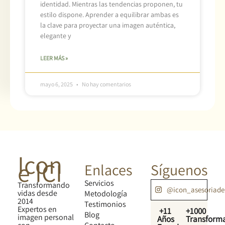
identidad. Mientras las tendencias proponen, tu
estilo dispone. Aprender a equilibrar ambas es
la clave para proyectar una imagen auténtica,
elegante y
LEER MÁS »
mayo 6, 2025
No hay comentarios
Icon
e ICI
Enlaces
Síguenos
Servicios
Transformando
@icon_asesoriad
vidas desde
Metodología
2014
Testimonios
Expertos en
+11
+1000
Blog
imagen personal
Años
Transform