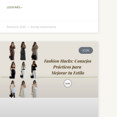
LEER MÁS »
febrero 8, 2025
No hay comentarios
ICON