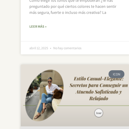
Cómo elegir los tonos que te empoderan ¿Te has
preguntado por qué ciertos colores te hacen sentir
más segura, fuerte o incluso más creativa? La
LEER MÁS »
abril 12, 2025
No hay comentarios
ICON