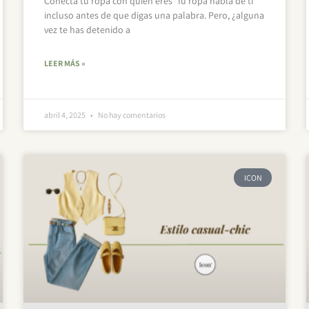
Conecta tu ropa con quién eres Tu ropa habla de ti
incluso antes de que digas una palabra. Pero, ¿alguna
vez te has detenido a
LEER MÁS »
abril 4, 2025
No hay comentarios
ICON