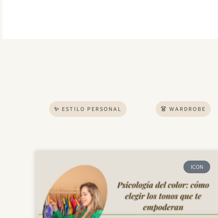
Ir
al
contenido
✨ ESTILO PERSONAL
👗 WARDROBE
ICON