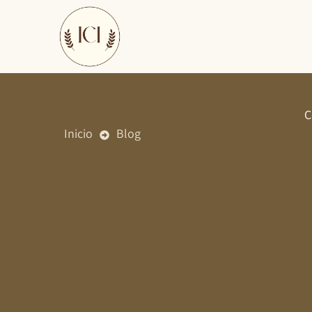
Ir
al
contenido
C
Inicio
Blog