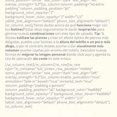
scene_position=”center” text_color=”dark” text_align=”left”
overlay_strength=”0.3″][vc_column column_padding=”no-extra-
padding” column_padding_position=”all”
background_color_opacity=”1″
background_hover_color_opacity=”1″ width=”1/1″
tablet_text_alignment=”default” phone_text_alignment=”default”]
[vc_column_text]¿Tienes dudas acerca de qué
funciona
mejor con
tus
botines?
Estas ideas seguramente te darán
inspiración
para
generar nuevas
combinaciones
con este tipo de calzado.
Tip:
Si
deseas
estilizar las piernas
y crear un efecto óptico de piernas más
delgadas, puedes usar botines a la
altura del tobillo o un poco más
abajo,
si por el contrario deseas acortar o dar
visualmente más
volumen
puedes usarlas por encima del tobillo. Descubre nuevas
formas de
mejorar tu imagen personal
dando click
aquí
y agenda tu
cita de valoración
sin costo
en éste
enlace
.
[/vc_column_text][/vc_column][/vc_row][vc_row
type=”in_container” full_screen_row_position=”middle”
scene_position=”center” text_color=”dark” text_align=”left”
overlay_strength=”0.3″][vc_column enable_animation=”true”
animation=”fade-in” boxed=”true” centered_text=”true”
column_padding=”padding-1-percent”
column_padding_position=”all” background_color=”#ad6801″
background_color_opacity=”1″ background_color_hover=”#ad6801″
background_hover_color_opacity=”1″ width=”1/3″
tablet_text_alignment=”default” phone_text_alignment=”default”]
[vc_column_text]
Jeans con dobladillo y blusa de botones