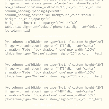
[image_with_animation alignment=”center” animation=”Fade In”
box_shadow=”none” max_width=”100%”][/vc_column][vc_column
column_padding=”padding-1-percent”
column_padding_position=”all” background_color=”#ad6801″
background_color_opacity=”1″
background_hover_color_opacity=”1″ width=”1/3″
tablet_text_alignment=”default” phone_text_alignment=”default”]
[vc_column_text]
Camiseta y cazadora a la cintura
[/vc_column_text][divider line_type=”No Line” custom_height=”20″]
[image_with_animation image_url=”4473″ alignment=”center”
animation=”Fade In” box_shadow=”none” max_width=”100%”]
[divider line_type=”No Line” custom_height=”20″][vc_column_text]
Vestido corto tejido de punto
[/vc_column_text][divider line_type=”No Line” custom_height=”20″]
[image_with_animation image_url=”4476″ alignment=”center”
animation=”Fade In” box_shadow=”none” max_width=”100%”]
[divider line_type=”No Line” custom_height=”20″][vc_column_text]
Pashmina estampada
[/vc_column_text][divider line_type=”No Line” custom_height=”20″]
[image_with_animation image_url=”4484″ alignment=”center”
animation=”Fade In” box_shadow=”none” max_width=”100%”]
[divider line_type=”No Line” custom_height=”20″][vc_column_text]
Mini falda, pantimedias y suéter