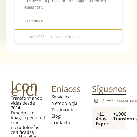
la clave para proyectar una imagen auténtica,
elegante y
LEER MÁS »
mayo 6, 2025
No hay comentarios
Icon
e ICI
Enlaces
Síguenos
Servicios
Transformando
@icon_asesoriad
vidas desde
Metodología
2014
Testimonios
Expertos en
+11
+1000
Blog
imagen personal
Años
Transform
con
Contacto
Experiencia
metodologías
certificadas
Medellín,