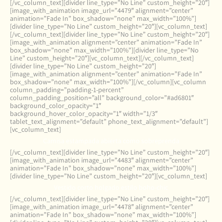
[/vc_column_text][divider line_type=”No Line” custom_height=”20″]
[image_with_animation image_url=”4479″ alignment=”center”
animation=”Fade In” box_shadow=”none” max_width=”100%”]
[divider line_type=”No Line” custom_height=”20″][vc_column_text]
[/vc_column_text][divider line_type=”No Line” custom_height=”20″]
[image_with_animation alignment=”center” animation=”Fade In”
box_shadow=”none” max_width=”100%”][divider line_type=”No
Line” custom_height=”20″][vc_column_text][/vc_column_text]
[divider line_type=”No Line” custom_height=”20″]
[image_with_animation alignment=”center” animation=”Fade In”
box_shadow=”none” max_width=”100%”][/vc_column][vc_column
column_padding=”padding-1-percent”
column_padding_position=”all” background_color=”#ad6801″
background_color_opacity=”1″
background_hover_color_opacity=”1″ width=”1/3″
tablet_text_alignment=”default” phone_text_alignment=”default”]
[vc_column_text]
Camisa estampada abierta como sobreprenda
[/vc_column_text][divider line_type=”No Line” custom_height=”20″]
[image_with_animation image_url=”4483″ alignment=”center”
animation=”Fade In” box_shadow=”none” max_width=”100%”]
[divider line_type=”No Line” custom_height=”20″][vc_column_text]
Vestido corto holgado estilo boho-chic
[/vc_column_text][divider line_type=”No Line” custom_height=”20″]
[image_with_animation image_url=”4478″ alignment=”center”
animation=”Fade In” box_shadow=”none” max_width=”100%”]