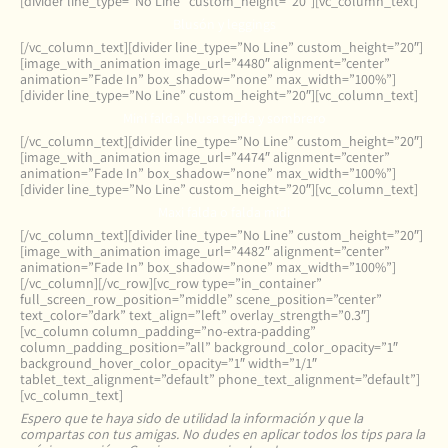
[divider line_type=”No Line” custom_height=”20″][vc_column_text]
Blusón y leggings
[/vc_column_text][divider line_type=”No Line” custom_height=”20″]
[image_with_animation image_url=”4480″ alignment=”center”
animation=”Fade In” box_shadow=”none” max_width=”100%”]
[divider line_type=”No Line” custom_height=”20″][vc_column_text]
Mini falda, blusa tejida y sombrero
[/vc_column_text][divider line_type=”No Line” custom_height=”20″]
[image_with_animation image_url=”4474″ alignment=”center”
animation=”Fade In” box_shadow=”none” max_width=”100%”]
[divider line_type=”No Line” custom_height=”20″][vc_column_text]
Maxi falda o falda midi
[/vc_column_text][divider line_type=”No Line” custom_height=”20″]
[image_with_animation image_url=”4482″ alignment=”center”
animation=”Fade In” box_shadow=”none” max_width=”100%”]
[/vc_column][/vc_row][vc_row type=”in_container”
full_screen_row_position=”middle” scene_position=”center”
text_color=”dark” text_align=”left” overlay_strength=”0.3″]
[vc_column column_padding=”no-extra-padding”
column_padding_position=”all” background_color_opacity=”1″
background_hover_color_opacity=”1″ width=”1/1″
tablet_text_alignment=”default” phone_text_alignment=”default”]
[vc_column_text]
Espero que te haya sido de utilidad la información y que la
compartas con tus amigas. No dudes en aplicar todos los tips para la