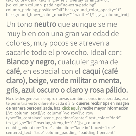
text_color=”dark” text_align=”left” overlay_strength=”0.3″]
[vc_column column_padding=”no-extra-padding”
column_padding_position=”all” background_color_opacity=”1″
background_hover_color_opacity=”1″ width=”1/1″][vc_column_text]
Un tono
neutro
que aunque se me
muy bien con una gran variedad de
colores, muy pocos se atreven a
sacarle todo el provecho. Ideal con:
Blanco y negro,
cualquier gama de
café,
en especial con el
caqui (café
claro), beige, verde militar o menta,
gris, azul oscuro o claro y rosa pálido.
No olvides generar siempre nuevas combinaciones inesperadas, eso
te permitirá verte diferente cada día.
Si quieres recibir tips en imagen
de manera personalizada, haz
click aquí
y recibe mayor información.
[/vc_column_text][/vc_column][/vc_row][vc_row
type=”in_container” scene_position=”center” text_color=”dark”
text_align=”left” overlay_strength=”0.3″][vc_column
enable_animation=”true” animation=”fade-in” boxed=”true”
centered_text=”true” column_padding=”padding-1-percent”