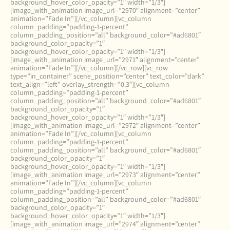
background_hover_color_opacity=”1″ width=”1/3″]
[image_with_animation image_url=”2970″ alignment=”center”
animation=”Fade In”][/vc_column][vc_column
column_padding=”padding-1-percent”
column_padding_position=”all” background_color=”#ad6801″
background_color_opacity=”1″
background_hover_color_opacity=”1″ width=”1/3″]
[image_with_animation image_url=”2971″ alignment=”center”
animation=”Fade In”][/vc_column][/vc_row][vc_row
type=”in_container” scene_position=”center” text_color=”dark”
text_align=”left” overlay_strength=”0.3″][vc_column
column_padding=”padding-1-percent”
column_padding_position=”all” background_color=”#ad6801″
background_color_opacity=”1″
background_hover_color_opacity=”1″ width=”1/3″]
[image_with_animation image_url=”2972″ alignment=”center”
animation=”Fade In”][/vc_column][vc_column
column_padding=”padding-1-percent”
column_padding_position=”all” background_color=”#ad6801″
background_color_opacity=”1″
background_hover_color_opacity=”1″ width=”1/3″]
[image_with_animation image_url=”2973″ alignment=”center”
animation=”Fade In”][/vc_column][vc_column
column_padding=”padding-1-percent”
column_padding_position=”all” background_color=”#ad6801″
background_color_opacity=”1″
background_hover_color_opacity=”1″ width=”1/3″]
[image_with_animation image_url=”2974″ alignment=”center”