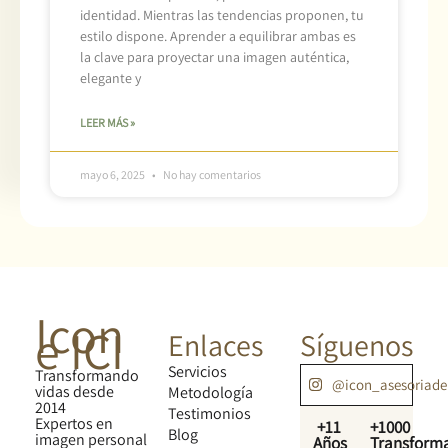
identidad. Mientras las tendencias proponen, tu
estilo dispone. Aprender a equilibrar ambas es
la clave para proyectar una imagen auténtica,
elegante y
LEER MÁS »
mayo 6, 2025
No hay comentarios
Icon
e ICI
Enlaces
Síguenos
Servicios
Transformando
@icon_asesoriad
vidas desde
Metodología
2014
Testimonios
Expertos en
+11
+1000
Blog
imagen personal
Años
Transform