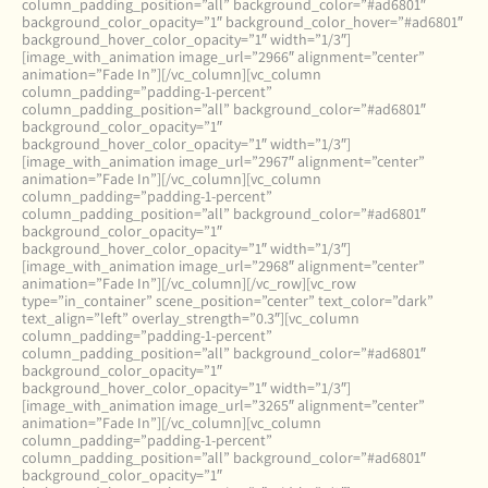
column_padding_position=”all” background_color=”#ad6801″
background_color_opacity=”1″ background_color_hover=”#ad6801″
background_hover_color_opacity=”1″ width=”1/3″]
[image_with_animation image_url=”2966″ alignment=”center”
animation=”Fade In”][/vc_column][vc_column
column_padding=”padding-1-percent”
column_padding_position=”all” background_color=”#ad6801″
background_color_opacity=”1″
background_hover_color_opacity=”1″ width=”1/3″]
[image_with_animation image_url=”2967″ alignment=”center”
animation=”Fade In”][/vc_column][vc_column
column_padding=”padding-1-percent”
column_padding_position=”all” background_color=”#ad6801″
background_color_opacity=”1″
background_hover_color_opacity=”1″ width=”1/3″]
[image_with_animation image_url=”2968″ alignment=”center”
animation=”Fade In”][/vc_column][/vc_row][vc_row
type=”in_container” scene_position=”center” text_color=”dark”
text_align=”left” overlay_strength=”0.3″][vc_column
column_padding=”padding-1-percent”
column_padding_position=”all” background_color=”#ad6801″
background_color_opacity=”1″
background_hover_color_opacity=”1″ width=”1/3″]
[image_with_animation image_url=”3265″ alignment=”center”
animation=”Fade In”][/vc_column][vc_column
column_padding=”padding-1-percent”
column_padding_position=”all” background_color=”#ad6801″
background_color_opacity=”1″