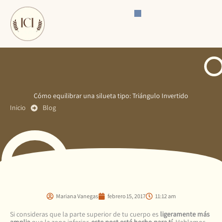
Ir
al
contenido
Cómo equilibrar una silueta tipo: Triángulo Invertido
Inicio
Blog
Mariana Vanegas
febrero 15, 2017
11:12 am
Si consideras que la parte superior de tu cuerpo es
ligeramente más