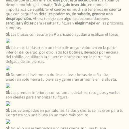
amplia
que la zona inferior,
este post está hecho para tí.
Hablamos
de una morfología llamada:
Triángulo invertido,
en donde la
importancia de equilibrar el cuerpo es mucha si tenemos en cuenta
que con pequeños
detalles podemos, sin saberlo, generar una
desproporción.
Ahora te dejo con algunas recomendaciones
sencillas y útiles
para resaltar tu figura y
elegir mejor
en las próximas
compras.
SÍ:
Las blusas con escote en
V
o cruzado ayudan a estilizar el torso.
SÍ:
Las maxi faldas crean un efecto de mayor volumen en la parte
inferior del cuerpo; por otro lado los botines, llevados por encima
del tobillo, equilibran la silueta mientras cubren la parte más
delgada de las piernas.
SÍ:
Durante el invierno no dudes en llevar botas de caña alta,
añadirán volumen a tu piernas y generarán armonía en la silueta.
SÍ:
Las prendas inferiores con volumen, detalles, recogidos y vuelos
son ideales para armonizar tu figura.
SÍ:
Los estampados en pantalones, faldas y shorts se hicieron para tí.
Contrasta con una blusa en un tono más oscuro.
SÍ:
No sólo los estampados y colores claros son una buena