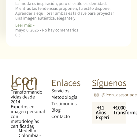
La moda es inspiración, pero el estilo es identidad.
Mientras las tendencias proponen, tu estilo dispone.
Aprender a equilibrar ambas es la clave para proyectar
una imagen auténtica, elegante y
Leer más »
mayo 6, 2025
No hay comentarios
Icon
e ICI
Enlaces
Síguenos
Servicios
Transformando
@icon_asesoriad
vidas desde
Metodología
2014
Testimonios
Expertos en
+11
+1000
Blog
imagen personal
Años
Transform
con
Contacto
Experiencia
metodologías
certificadas
Medellín,
Colombia -