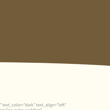
text_color=”dark” text_align=”left”
ng=”no-extra-padding”