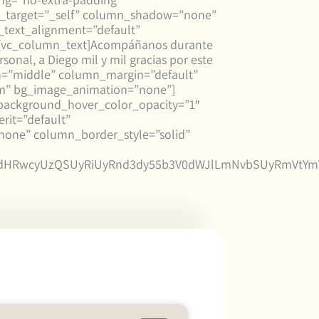
k_target=”_self” column_shadow=”none”
_text_alignment=”default”
][vc_column_text]Acompáñanos durante
onal, a Diego mil y mil gracias por este
on=”middle” column_margin=”default”
ttom” bg_image_animation=”none”]
background_hover_color_opacity=”1″
rit=”default”
none” column_border_style=”solid”
MjJodHRwcyUzQSUyRiUyRnd3dy55b3V0dWJlLmNvbSUyRmVt