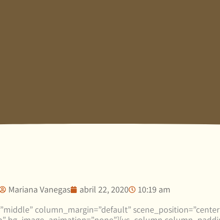
Mariana Vanegas
abril 22, 2020
10:19 am
”middle” column_margin=”default” scene_position=”center” 
tom” bg_image_animation=”none”][vc_column column_paddi