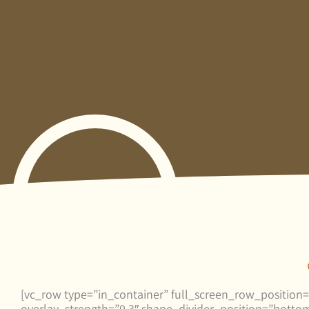
[vc_row type=”in_container” full_screen_row_position=
overlay_strength=”0.3″ shape_divider_position=”bot