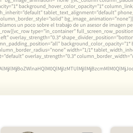
city=”1″ background_hover_color_opacity=”1″ column_lin
_inherit=”default” tablet_text_alignment=”default” phone
 column_border_style=”solid” bg_image_animation=”none”
blamos un poco sobre el trabajo de un asesor de imagen pers
c_row][vc_row type=”in_container” full_screen_row_positi
”left” overlay_strength=”0.3″ shape_divider_position=”bo
n_padding_position=”all” background_color_opacity=”1″ 
umn_border_radius=”none” width=”1/1″ tablet_width_inhe
t=”default” overlay_strength=”0.3″ column_border_width=”
NjAlMjIlMjBoZWlnaHQlM0QlMjIzMTUlMjIlMjBzcmMlM0Ql