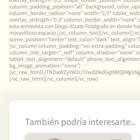
column_padding_position=”all” background_color_opa
column_border_radius=”none” width=”1/1″ tablet_width
overlay_strength=”0.3″ column_border_width=”none”
esta entrevista con Diego Alzate Fotógrafo en donde ha
maravilloso espacio.[/vc_column_text][/vc_column][/v
scene_position=”center” text_color=”dark” text_align=
[vc_column column_padding=”no-extra-padding” colum
column_link_target=”_self” column_shadow=”none” col
tablet_text_alignment=”default” phone_text_alignmen
bg_image_animation=”none”]
[vc_raw_html]JTNDaWZyYW1lJTIwd2lkdGglM0QlMjI1
[/vc_raw_html][/vc_column][/vc_row]
También podría interesarte..