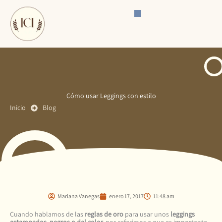
Ir
al
contenido
Cómo usar Leggings con estilo
Inicio
Blog
Mariana Vanegas
enero 17, 2017
11:48 am
Cuando hablamos de las
reglas de oro
para usar unos
leggings