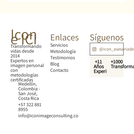
Icon
e ICI
Enlaces
Síguenos
Servicios
Transformando
@icon_asesoriad
vidas desde
Metodología
2014
Testimonios
Expertos en
+11
+1000
Blog
imagen personal
Años
Transform
con
Contacto
Experiencia
metodologías
certificadas
Medellín,
Colombia -
San José,
Costa Rica
+57 322 881
8955
info@iconimageconsulting.co