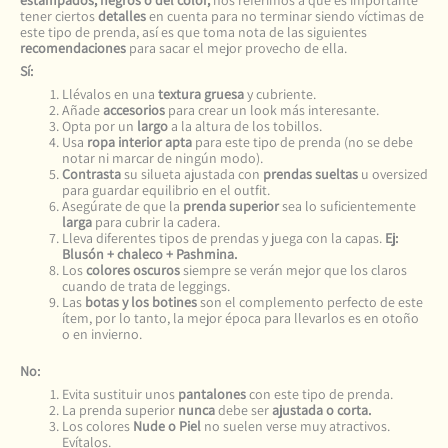
estampados, negros o del color,
nos referimos a que es importante
tener ciertos
detalles
en cuenta para no terminar siendo víctimas de
este tipo de prenda, así es que toma nota de las siguientes
recomendaciones
para sacar el mejor provecho de ella.
Sí:
Llévalos en una
textura gruesa
y cubriente.
Añade
accesorios
para crear un look más interesante.
Opta por un
largo
a la altura de los tobillos.
Usa
ropa interior apta
para este tipo de prenda (no se debe
notar ni marcar de ningún modo).
Contrasta
su silueta ajustada con
prendas sueltas
u oversized
para guardar equilibrio en el outfit.
Asegúrate de que la
prenda superior
sea lo suficientemente
larga
para cubrir la cadera.
Lleva diferentes tipos de prendas y juega con la capas.
Ej:
Blusón + chaleco + Pashmina.
Los
colores oscuros
siempre se verán mejor que los claros
cuando de trata de leggings.
Las
botas y los botines
son el complemento perfecto de este
ítem, por lo tanto, la mejor época para llevarlos es en otoño
o en invierno.
No:
Evita sustituir unos
pantalones
con este tipo de prenda.
La prenda superior
nunca
debe ser
ajustada o corta.
Los colores
Nude o Piel
no suelen verse muy atractivos.
Evítalos.