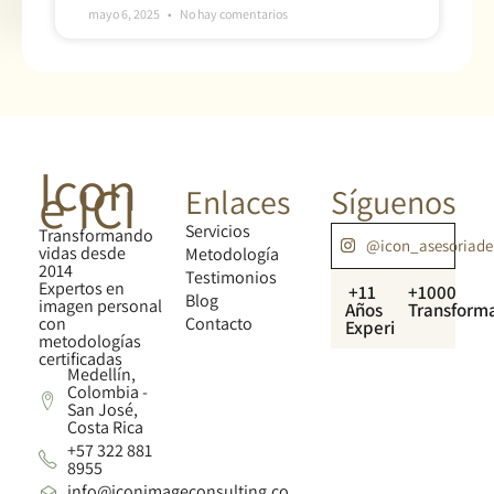
mayo 6, 2025
No hay comentarios
Icon
e ICI
Enlaces
Síguenos
Servicios
Transformando
@icon_asesoriad
vidas desde
Metodología
2014
Testimonios
Expertos en
+11
+1000
Blog
imagen personal
Años
Transform
con
Contacto
Experiencia
metodologías
certificadas
Medellín,
Colombia -
San José,
Costa Rica
+57 322 881
8955
info@iconimageconsulting.co