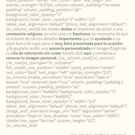
scene_position=”center” text_color=”dark” text_align=”left”
overlay_strength=”0.3″][vc_column column_padding=”no-extra-
padding” column_padding_position=”all”
background_color_opacity=”1″
background_hover_color_opacity=”1″ width=”1/1″
tablet_text_alignment=”default” phone_text_alignment=”default”]
[vc_column_text]Si has tenido
dudas
al momento de asistir a una
ceremonia religiosa
, en este caso un
bautismo
, es momento de que
te enteres de ciertos detalles
importantes
que te
ayudarán
a no
estar fuera de lugar pero sí
muy bien presentada para la ocasión.
¿
Te gustaría recibir una
asesoría personalizada
en imagen
?
Agenda
tu
cita de valoración sin costo
dando click
aquí
y comienza a
renovar tu imagen personal.
[/vc_column_text][/vc_column]
[/vc_row][vc_row type=”in_container”
full_screen_row_position=”middle” scene_position=”center”
text_color=”dark” text_align=”left” overlay_strength=”0.3″]
[vc_column enable_animation=”true” animation=”fade-in”
boxed=”true” centered_text=”true” column_padding=”padding-1-
percent” column_padding_position=”all”
background_color=”#ad6801″ background_color_opacity=”1″
background_color_hover=”#ad6801″
background_hover_color_opacity=”1″ width=”1/3″
tablet_text_alignment=”default” phone_text_alignment=”default”]
[image_with_animation image_url=”4107″ alignment=”center”
animation=”Fade In” box_shadow=”none” max_width=”100%”]
[divider line_type=”No Line” custom_height=”20″]
[vc_column_text]
Teniendo en cuenta que este tipo de ceremonia
suele realizarse en horas de la mañana o inicio de la tarde, lo más