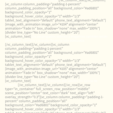
recomendable es usar tonos claros.
[/vc_column_text][/vc_column]
[vc_column column_padding=”padding-1-percent”
column_padding_position=”all” background_color=”#ad6801″
background_color_opacity=”1″
background_hover_color_opacity=”1″ width=”1/3″
tablet_text_alignment=”default” phone_text_alignment=”default”]
[image_with_animation image_url=”4104″ alignment=”center”
animation=”Fade In” box_shadow=”none” max_width=”100%”]
[divider line_type=”No Line” custom_height=”20″]
[vc_column_text]
Los estampados sobrios y elegantes también están
permitidos, siempre y cuando lleves la tela adecuada.
[/vc_column_text][/vc_column][vc_column
column_padding=”padding-1-percent”
column_padding_position=”all” background_color=”#ad6801″
background_color_opacity=”1″
background_hover_color_opacity=”1″ width=”1/3″
tablet_text_alignment=”default” phone_text_alignment=”default”]
[image_with_animation image_url=”4105″ alignment=”center”
animation=”Fade In” box_shadow=”none” max_width=”100%”]
[divider line_type=”No Line” custom_height=”20″]
[vc_column_text]
Los colores oscuros son válidos en época de
invierno.
[/vc_column_text][/vc_column][/vc_row][vc_row
type=”in_container” full_screen_row_position=”middle”
scene_position=”center” text_color=”dark” text_align=”left”
overlay_strength=”0.3″][vc_column column_padding=”padding-1-
percent” column_padding_position=”all”
background_color=”#ad6801″ background_color_opacity=”1″
background_hover_color_opacity=”1″ width=”1/3″