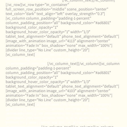
también es una excelente opción.
[/vc_column_text][/vc_column]
[/vc_row][vc_row type=”in_container”
full_screen_row_position=”middle” scene_position=”center”
text_color=”dark” text_align=”left” overlay_strength=”0.3″]
[vc_column column_padding=”padding-1-percent”
column_padding_position=”all” background_color=”#ad6801″
background_color_opacity=”1″
background_hover_color_opacity=”1″ width=”1/3″
tablet_text_alignment=”default” phone_text_alignment=”default”]
[image_with_animation image_url=”4113″ alignment=”center”
animation=”Fade In” box_shadow=”none” max_width=”100%”]
[divider line_type=”No Line” custom_height=”20″]
[vc_column_text]
Evita los escotes, la pedrería y todo tipo de detalles
llamativos. Aprovecha para darle lugar a la elegancia y la sobriedad
en momentos como ese.
[/vc_column_text][/vc_column][vc_column
column_padding=”padding-1-percent”
column_padding_position=”all” background_color=”#ad6801″
background_color_opacity=”1″
background_hover_color_opacity=”1″ width=”1/3″
tablet_text_alignment=”default” phone_text_alignment=”default”]
[image_with_animation image_url=”4103″ alignment=”center”
animation=”Fade In” box_shadow=”none” max_width=”100%”]
[divider line_type=”No Line” custom_height=”20″]
[vc_column_text]
Las minifaldas y los vestidos largos tampoco
aplican para el momento. También recuerda que los tacones
demasiado altos y con plataformas no suelen ser los más
apropiados para esta ocasión, incluso si no acostumbras usar
tacones los puedes reemplazar por un calzado cómodo pero