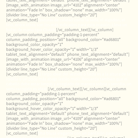
tablet_text_alignment=”default” phone_text_alignment=”default”]
[image_with_animation image_url=”4102″ alignment=”center”
animation=”Fade In” box_shadow=”none” max_width=”100%”]
[divider line_type=”No Line” custom_height=”20″]
[vc_column_text]
Texturas de calidad como la seda, el algodón, el
lino, entre otros son los más indicados para esta ocasión. Lleva un
bolso de mano tipo Clutch.
[/vc_column_text][/vc_column]
[vc_column column_padding=”padding-1-percent”
column_padding_position=”all” background_color=”#ad6801″
background_color_opacity=”1″
background_hover_color_opacity=”1″ width=”1/3″
tablet_text_alignment=”default” phone_text_alignment=”default”]
[image_with_animation image_url=”4106″ alignment=”center”
animation=”Fade In” box_shadow=”none” max_width=”100%”]
[divider line_type=”No Line” custom_height=”20″]
[vc_column_text]
El largo ideal del vestido o falda es a la altura de la
rodilla o un poco más abajo (estilo midi). Recuerda también que el
cabello debe estar limpio y arreglado de manera sobria y sencilla, un
semi-recogido es ideal.
[/vc_column_text][/vc_column][vc_column
column_padding=”padding-1-percent”
column_padding_position=”all” background_color=”#ad6801″
background_color_opacity=”1″
background_hover_color_opacity=”1″ width=”1/3″
tablet_text_alignment=”default” phone_text_alignment=”default”]
[image_with_animation image_url=”4109″ alignment=”center”
animation=”Fade In” box_shadow=”none” max_width=”100%”]
[divider line_type=”No Line” custom_height=”20″]
[vc_column_text]
Una blusa elegante con un pantalón palazzo