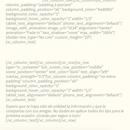
igualmente elegante.
[/vc_column_text][/vc_column][vc_column
column_padding=”padding-1-percent”
column_padding_position=”all” background_color=”#ad6801″
background_color_opacity=”1″
background_hover_color_opacity=”1″ width=”1/3″
tablet_text_alignment=”default” phone_text_alignment=”default”]
[image_with_animation image_url=”4114″ alignment=”center”
animation=”Fade In” box_shadow=”none” max_width=”100%”]
[divider line_type=”No Line” custom_height=”20″]
[vc_column_text]
Está claro que las telas que contienen mayormente
spandex (texturas casuales o sport con suficiente elongación), el
denim y la franela no son muy bien vistas en este grado de
formalidad.
[/vc_column_text][/vc_column][/vc_row][vc_row
type=”in_container” full_screen_row_position=”middle”
scene_position=”center” text_color=”dark” text_align=”left”
overlay_strength=”0.3″][vc_column column_padding=”no-extra-
padding” column_padding_position=”all”
background_color_opacity=”1″
background_hover_color_opacity=”1″ width=”1/1″
tablet_text_alignment=”default” phone_text_alignment=”default”]
[vc_column_text]
Espero que te haya sido de utilidad la información y que la
compartas con tus amigas. No dudes en aplicar todos los tips para la
próxima ocasión. ¡Gracias por seguir a Icon!
[/vc_column_text][/vc_column][/vc_row]