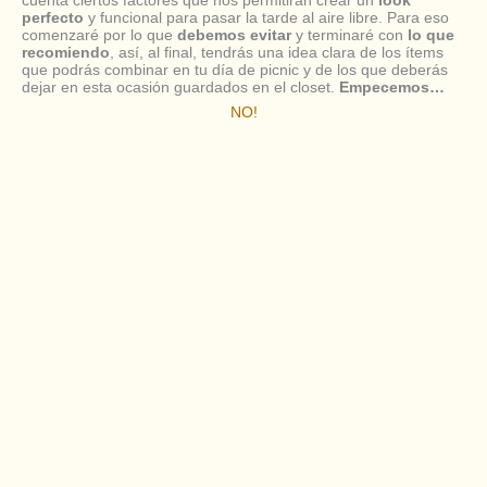
cuenta ciertos factores que nos permitirán crear un
look
perfecto
y funcional para pasar la tarde al aire libre. Para eso
comenzaré por lo que
debemos evitar
y terminaré con
lo que
recomiendo
, así, al final, tendrás una idea clara de los ítems
que podrás combinar en tu día de picnic y de los que deberás
dejar en esta ocasión guardados en el closet.
Empecemos…
NO!