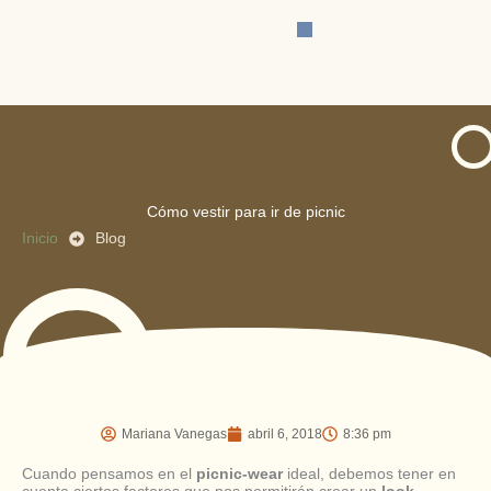
Ir
al
contenido
Cómo vestir para ir de picnic
Inicio
Blog
Mariana Vanegas
abril 6, 2018
8:36 pm
Cuando pensamos en el
picnic-wear
ideal, debemos tener en