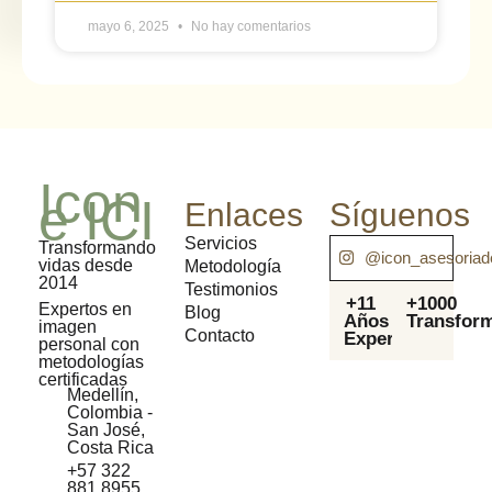
mayo 6, 2025
No hay comentarios
Icon
e ICI
Enlaces
Síguenos
Servicios
Transformando
@icon_asesoria
vidas desde
Metodología
2014
Testimonios
+11
+1000
Expertos en
Blog
Años
Transfor
imagen
Contacto
Experiencia
personal con
metodologías
certificadas
Medellín,
Colombia -
San José,
Costa Rica
+57 322
881 8955