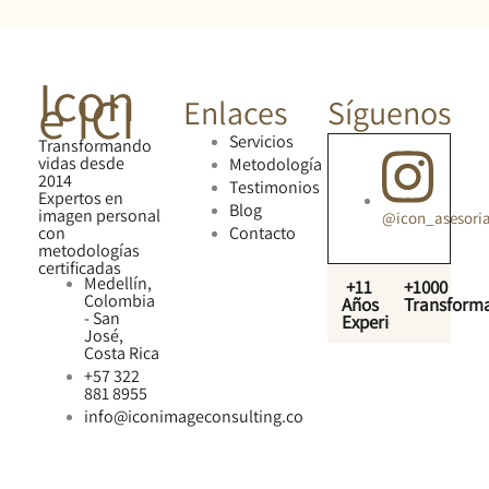
Icon
e ICI
Enlaces
Síguenos
Servicios
Transformando
vidas desde
Metodología
2014
Testimonios
Expertos en
Blog
imagen personal
@icon_asesori
con
Contacto
metodologías
certificadas
Medellín,
+11
+1000
Colombia
Años
Transform
- San
Experiencia
José,
Costa Rica
+57 322
881 8955
info@iconimageconsulting.co