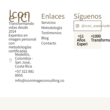
Icon
e ICI
Enlaces
Síguenos
Servicios
Transformando
@icon_asesoriad
vidas desde
Metodología
2014
Testimonios
Expertos en
+11
+1000
Blog
imagen personal
Años
Transform
con
Contacto
Experiencia
metodologías
certificadas
Medellín,
Colombia -
San José,
Costa Rica
+57 322 881
8955
info@iconimageconsulting.co