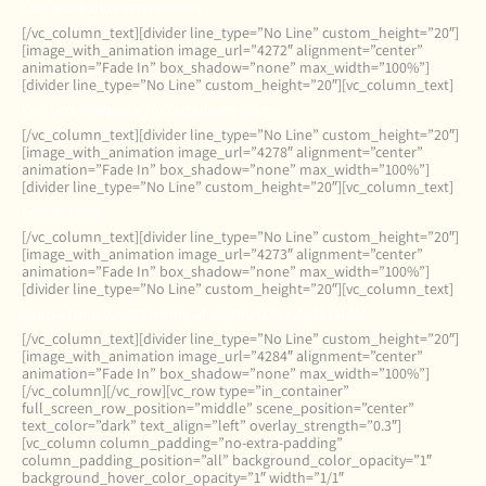
Con accesorios estampados
[/vc_column_text][divider line_type=”No Line” custom_height=”20″]
[image_with_animation image_url=”4272″ alignment=”center”
animation=”Fade In” box_shadow=”none” max_width=”100%”]
[divider line_type=”No Line” custom_height=”20″][vc_column_text]
Con una chaqueta y/o calzado en cuero
[/vc_column_text][divider line_type=”No Line” custom_height=”20″]
[image_with_animation image_url=”4278″ alignment=”center”
animation=”Fade In” box_shadow=”none” max_width=”100%”]
[divider line_type=”No Line” custom_height=”20″][vc_column_text]
Con botines
[/vc_column_text][divider line_type=”No Line” custom_height=”20″]
[image_with_animation image_url=”4273″ alignment=”center”
animation=”Fade In” box_shadow=”none” max_width=”100%”]
[divider line_type=”No Line” custom_height=”20″][vc_column_text]
Tono a tono (exactamente el mismo color de la falda)
[/vc_column_text][divider line_type=”No Line” custom_height=”20″]
[image_with_animation image_url=”4284″ alignment=”center”
animation=”Fade In” box_shadow=”none” max_width=”100%”]
[/vc_column][/vc_row][vc_row type=”in_container”
full_screen_row_position=”middle” scene_position=”center”
text_color=”dark” text_align=”left” overlay_strength=”0.3″]
[vc_column column_padding=”no-extra-padding”
column_padding_position=”all” background_color_opacity=”1″
background_hover_color_opacity=”1″ width=”1/1″