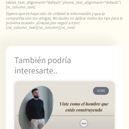
tablet_text_alignment=”default” phone_text_alignment=”default”]
[vc_column_text]
Espero que te haya sido de utilidad la información y que la
compartas con tus amigas. No dudes en aplicar todos los tips para la
próxima ocasión. ¡Gracias por seguir a Icon!
[/vc_column_text][/vc_column][/vc_row]
También podría
interesarte..
ICON