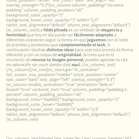
scene_position=”center” text_color=”dark” text_align=”left”
overlay_strength=”0.3″][vc_column column_padding=”no-extra-
padding” column_padding_position=”all”
background_color_opacity=”1″
background_hover_color_opacity=”1″ width=”1/1″
tablet_text_alignment=”default” phone_text_alignment=”default”]
[vc_column_text]La
falda plisada
es un símbolo de
elegancia y
feminidad
que hoy en día puede ser
fácilmente adaptado
a
diferentes ocasiones según la forma en que
juguemos
con el resto
de prendas y accesorios que
complementarán el look.
A
continuación tendrás
distintas ideas
para usar esta prenda de forma
diferente y con un toque de
originalidad.
Si crees que es el
momento de
renovar tu imagen personal,
puedes agendar tu cita
de valoración sin costo dando click
aquí
.
[/vc_column_text]
[/vc_column][/vc_row][vc_row type=”in_container”
full_screen_row_position=”middle” scene_position=”center”
text_color=”dark” text_align=”left” overlay_strength=”0.3″]
[vc_column enable_animation=”true” animation=”fade-in”
boxed=”true” centered_text=”true” column_padding=”padding-1-
percent” column_padding_position=”all”
background_color=”#ad6801″ background_color_opacity=”1″
background_color_hover=”#ad6801″
background_hover_color_opacity=”1″ width=”1/3″
tablet_text_alignment=”default” phone_text_alignment=”default”]
[vc_column_text]
Con una blusa
off shoulders
y/o un estampado en distintas
direcciones a los pliegues de la falda.
[/vc_column_text][divider line_type=”No Line” custom_height=”20″]