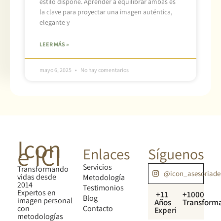
estilo dispone. Aprender a equilibrar ambas es
la clave para proyectar una imagen auténtica,
elegante y
LEER MÁS »
mayo 6, 2025
No hay comentarios
Icon
e ICI
Enlaces
Síguenos
Servicios
Transformando
@icon_asesoriad
vidas desde
Metodología
2014
Testimonios
Expertos en
+11
+1000
Blog
imagen personal
Años
Transform
con
Contacto
Experiencia
metodologías