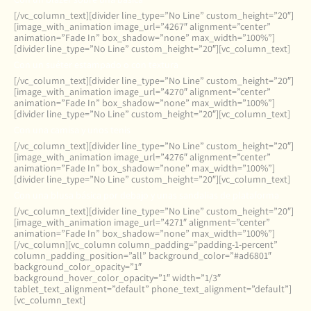
[/vc_column_text][divider line_type=”No Line” custom_height=”20″]
[image_with_animation image_url=”4267″ alignment=”center”
animation=”Fade In” box_shadow=”none” max_width=”100%”]
[divider line_type=”No Line” custom_height=”20″][vc_column_text]
Con un suéter estampado o con textura
[/vc_column_text][divider line_type=”No Line” custom_height=”20″]
[image_with_animation image_url=”4270″ alignment=”center”
animation=”Fade In” box_shadow=”none” max_width=”100%”]
[divider line_type=”No Line” custom_height=”20″][vc_column_text]
Con una camisa y unos tenis
[/vc_column_text][divider line_type=”No Line” custom_height=”20″]
[image_with_animation image_url=”4276″ alignment=”center”
animation=”Fade In” box_shadow=”none” max_width=”100%”]
[divider line_type=”No Line” custom_height=”20″][vc_column_text]
Con una blusa básica por debajo y unas sandalias de plataforma
[/vc_column_text][divider line_type=”No Line” custom_height=”20″]
[image_with_animation image_url=”4271″ alignment=”center”
animation=”Fade In” box_shadow=”none” max_width=”100%”]
[/vc_column][vc_column column_padding=”padding-1-percent”
column_padding_position=”all” background_color=”#ad6801″
background_color_opacity=”1″
background_hover_color_opacity=”1″ width=”1/3″
tablet_text_alignment=”default” phone_text_alignment=”default”]
[vc_column_text]