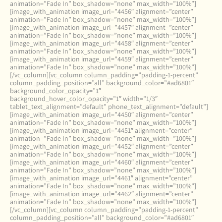
animation=”Fade In” box_shadow=”none” max_width=”100%”]
[image_with_animation image_url=”4456″ alignment=”center”
animation=”Fade In” box_shadow=”none” max_width=”100%”]
[image_with_animation image_url=”4457″ alignment=”center”
animation=”Fade In” box_shadow=”none” max_width=”100%”]
[image_with_animation image_url=”4458″ alignment=”center”
animation=”Fade In” box_shadow=”none” max_width=”100%”]
[image_with_animation image_url=”4459″ alignment=”center”
animation=”Fade In” box_shadow=”none” max_width=”100%”]
[/vc_column][vc_column column_padding=”padding-1-percent”
column_padding_position=”all” background_color=”#ad6801″
background_color_opacity=”1″
background_hover_color_opacity=”1″ width=”1/3″
tablet_text_alignment=”default” phone_text_alignment=”default”]
[image_with_animation image_url=”4450″ alignment=”center”
animation=”Fade In” box_shadow=”none” max_width=”100%”]
[image_with_animation image_url=”4451″ alignment=”center”
animation=”Fade In” box_shadow=”none” max_width=”100%”]
[image_with_animation image_url=”4452″ alignment=”center”
animation=”Fade In” box_shadow=”none” max_width=”100%”]
[image_with_animation image_url=”4460″ alignment=”center”
animation=”Fade In” box_shadow=”none” max_width=”100%”]
[image_with_animation image_url=”4461″ alignment=”center”
animation=”Fade In” box_shadow=”none” max_width=”100%”]
[image_with_animation image_url=”4462″ alignment=”center”
animation=”Fade In” box_shadow=”none” max_width=”100%”]
[/vc_column][vc_column column_padding=”padding-1-percent”
column_padding_position=”all” background_color=”#ad6801″