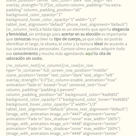
scene_position=”center” text_color=”dark” text_align=”left”
overlay_strength=”0.3″][vc_column column_padding=”no-extra-
padding” column_padding_position=”all”
background_color_opacity=”1″
background_hover_color_opacity=”1″ width=”1/1″
tablet_text_alignment=”default” phone_text_alignment=”default”]
[vc_column_text]La falda lápiz es un elemento que aporta
elegancia
y feminidad,
sin embargo para
acertar en su elección
es importante
que
conozcas
muy bien tu
tipo de cuerpo,
ya que sólo así podrás
identificar el largo, la silueta, el color y la textura
ideal
de acuerdo a
tus características personales. Conoce cómo puedes adquirir todo
ese
conocimiento
y mucho más agendando
aquí
tu cita de
valoración sin costo.
[/vc_column_text][/vc_column][/vc_row][vc_row
type=”in_container” full_screen_row_position=”middle”
scene_position=”center” text_color=”dark” text_align=”left”
overlay_strength=”0.3″][vc_column enable_animation=”true”
animation=”fade-in” boxed=”true” centered_text=”true”
column_padding=”padding-1-percent”
column_padding_position=”all” background_color=”#ad6801″
background_color_opacity=”1″ background_color_hover=”#ad6801″
background_hover_color_opacity=”1″ width=”1/3″
tablet_text_alignment=”default” phone_text_alignment=”default”]
[image_with_animation image_url=”4447″ alignment=”center”
animation=”Fade In” box_shadow=”none” max_width=”100%”]
[image_with_animation image_url=”4448″ alignment=”center”
animation=”Fade In” box_shadow=”none” max_width=”100%”]
[image_with_animation image_url=”4449″ alignment=”center”