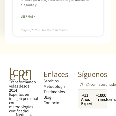
elegante y
LEER MÁS »
mayo 6, 2025
No hay comentarios
Icon
e ICI
Enlaces
Síguenos
Servicios
Transformando
@icon_asesoriad
vidas desde
Metodología
2014
Testimonios
Expertos en
+11
+1000
Blog
imagen personal
Años
Transform
con
Contacto
Experiencia
metodologías
certificadas
Medellín,