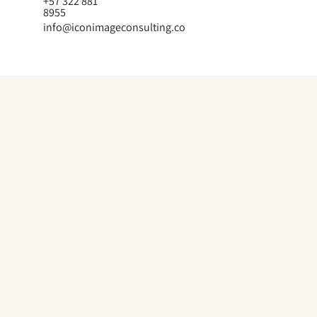
+57 322 881
8955
info@iconimageconsulting.co