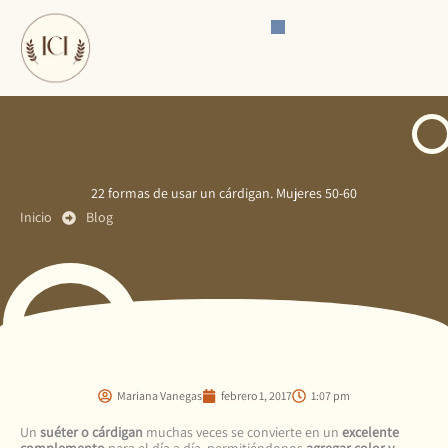
Ir
al
contenido
22 formas de usar un cárdigan. Mujeres 50-60
Inicio
Blog
Mariana Vanegas
febrero 1, 2017
1:07 pm
Un
suéter o cárdigan
muchas veces se convierte en un
excelente