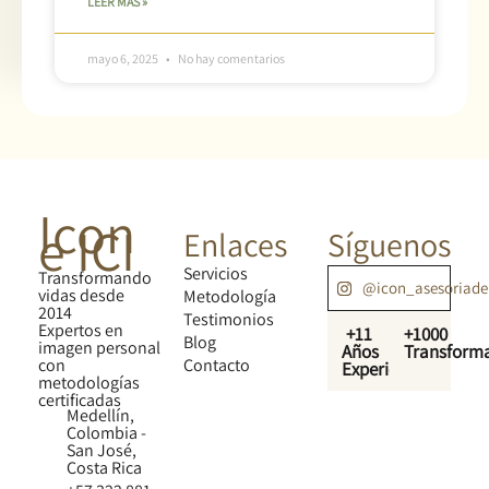
LEER MÁS »
mayo 6, 2025
No hay comentarios
Icon
e ICI
Enlaces
Síguenos
Servicios
Transformando
@icon_asesoriad
vidas desde
Metodología
2014
Testimonios
Expertos en
+11
+1000
Blog
imagen personal
Años
Transform
con
Contacto
Experiencia
metodologías
certificadas
Medellín,
Colombia -
San José,
Costa Rica