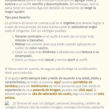
complemento
para el día a día, permitiéndonos
agregar color y
textura
a un outfit
sencillo y descomplicado.
Sin embargo, vale la
pena tener en cuenta algunos detalles al momento de
elegir la
mejor opción:
Tips para llevarlo:
Lo primero es tener en cuenta cuál es el
objetivo
que deseas lograr a
través de esta prenda, de esta manera podrás
seleccionar mejor
todo el conjunto. Con un cárdigan puedes:
Generar contraste
en el outfit a través de un color más
intenso o llamativo.
Matizar
los colores vivos que estás usando aplicando un
suéter de
color neutro.
Crear un look más
dinámico
a añadiendo una
textura o un
estampado.
Darle un toque más
casual
y menos
sport
al outfit.
Si tienes esto en cuenta, de seguro sabrás elegir la combinación
ideal para cada día.
Si te gusta
verte siempre bien y vestir de acuerdo a tu edad, estilo y
características,
te invito a conocer
aquí
nuestro
portafolio de
servicios;
para ver
testimonios
de otras personas que han vivido la
experiencia
de una
asesoría de imagen
,
puedes dar
click aquí.
Si
deseas agendar tu
cita de valoración sin costo,
deja tus datos en
este
enlace.