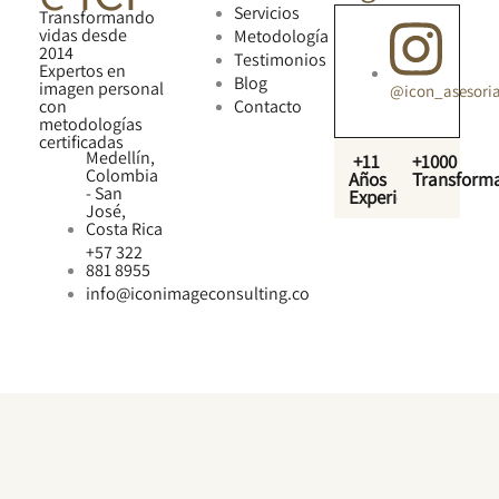
Servicios
Transformando
vidas desde
Metodología
2014
Testimonios
Expertos en
Blog
imagen personal
@icon_asesori
con
Contacto
metodologías
certificadas
Medellín,
+11
+1000
Colombia
Años
Transform
- San
Experiencia
José,
Costa Rica
+57 322
881 8955
info@iconimageconsulting.co