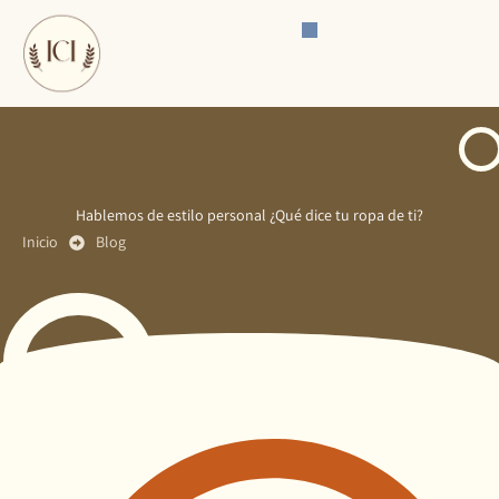
Ir
al
contenido
Hablemos de estilo personal ¿Qué dice tu ropa de ti?
Inicio
Blog