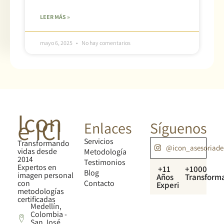
LEER MÁS »
mayo 6, 2025
No hay comentarios
Icon
e ICI
Enlaces
Síguenos
Servicios
Transformando
@icon_asesoriad
vidas desde
Metodología
2014
Testimonios
Expertos en
+11
+1000
Blog
imagen personal
Años
Transform
con
Contacto
Experiencia
metodologías
certificadas
Medellín,
Colombia -
San José,