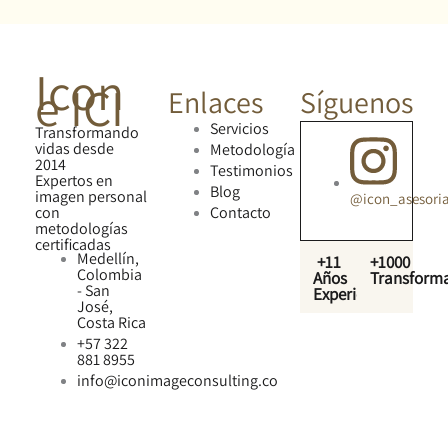
Icon
e ICI
Enlaces
Síguenos
Servicios
Transformando
vidas desde
Metodología
2014
Testimonios
Expertos en
Blog
imagen personal
@icon_asesori
con
Contacto
metodologías
certificadas
Medellín,
+11
+1000
Colombia
Años
Transform
- San
Experiencia
José,
Costa Rica
+57 322
881 8955
info@iconimageconsulting.co