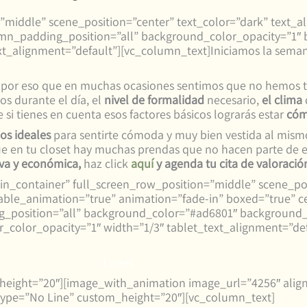
middle” scene_position=”center” text_color=”dark” text_ali
n_padding_position=”all” background_color_opacity=”1″ 
xt_alignment=”default”][vc_column_text]Iniciamos la sema
 por eso que en muchas ocasiones sentimos que no hemos to
s durante el día, el
nivel de
formalidad
necesario,
el clima
si tienes en cuenta esos factores básicos lograrás estar
cómo
os ideales
para sentirte cómoda y muy bien vestida al mism
ue en tu closet hay muchas prendas que no hacen parte de 
iva y económica,
haz click
aquí
y agenda tu cita de valoració
in_container” full_screen_row_position=”middle” scene_pos
nable_animation=”true” animation=”fade-in” boxed=”true” c
position=”all” background_color=”#ad6801″ background_
olor_opacity=”1″ width=”1/3″ tablet_text_alignment=”def
Lunes
_height=”20″][image_with_animation image_url=”4256″ alig
ype=”No Line” custom_height=”20″][vc_column_text]