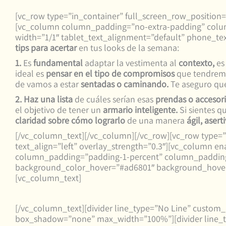
[vc_row type=”in_container” full_screen_row_position=”
[vc_column column_padding=”no-extra-padding” colum
width=”1/1″ tablet_text_alignment=”default” phone_te
tips para acertar
en tus looks de la semana:
1.
Es
fundamental
adaptar la vestimenta al
contexto,
es
ideal es
pensar en el tipo de compromisos
que tendremo
de vamos a estar
sentadas o caminando.
Te aseguro que 
2.
Haz una lista
de cuáles serían esas
prendas o accesori
el objetivo de tener un
armario inteligente.
Si sientes q
claridad sobre cómo lograrlo
de una manera
ágil, asert
[/vc_column_text][/vc_column][/vc_row][vc_row type=”
text_align=”left” overlay_strength=”0.3″][vc_column e
column_padding=”padding-1-percent” column_padding_
background_color_hover=”#ad6801″ background_hover_c
[vc_column_text]
[/vc_column_text][divider line_type=”No Line” custom
box_shadow=”none” max_width=”100%”][divider line_t