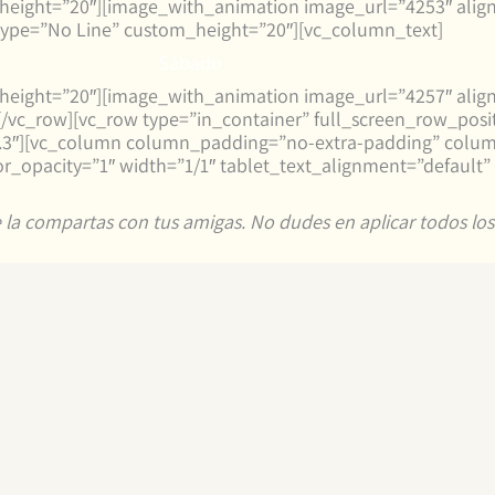
_height=”20″][image_with_animation image_url=”4253″ alig
ype=”No Line” custom_height=”20″][vc_column_text]
Sábado
_height=”20″][image_with_animation image_url=”4257″ alig
c_row][vc_row type=”in_container” full_screen_row_posit
=”0.3″][vc_column column_padding=”no-extra-padding” colu
_opacity=”1″ width=”1/1″ tablet_text_alignment=”default”
 la compartas con tus amigas. No dudes en aplicar todos los 