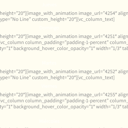
Jueves
_height=”20″][image_with_animation image_url=”4254″ alig
ype=”No Line” custom_height=”20″][vc_column_text]
Domingo
_height=”20″][image_with_animation image_url=”4251″ alig
vc_column column_padding=”padding-1-percent” column_p
=”1″ background_hover_color_opacity=”1″ width=”1/3″ tab
Martes
_height=”20″][image_with_animation image_url=”4252″ alig
ype=”No Line” custom_height=”20″][vc_column_text]
Viernes
_height=”20″][image_with_animation image_url=”4255″ alig
vc_column column_padding=”padding-1-percent” column_p
=”1″ background_hover_color_opacity=”1″ width=”1/3″ tab
Miércoles