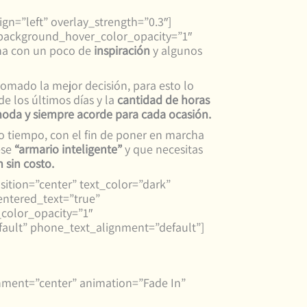
gn=”left” overlay_strength=”0.3″]
background_hover_color_opacity=”1″
na con un poco de
inspiración
y algunos
mado la mejor decisión, para esto lo
de los últimos días y la
cantidad de horas
da y siempre acorde para cada ocasión.
o tiempo, con el fin de poner en marcha
ese
“armario inteligente”
y que necesitas
n sin costo.
ition=”center” text_color=”dark”
entered_text=”true”
color_opacity=”1″
ault” phone_text_alignment=”default”]
nment=”center” animation=”Fade In”