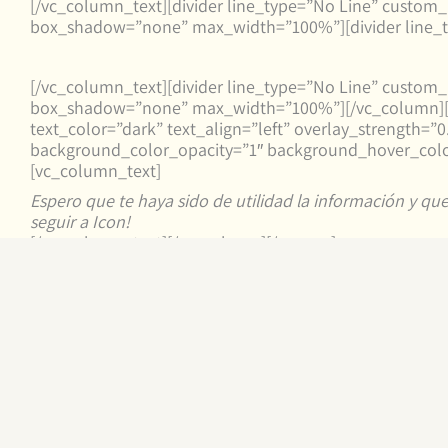
[/vc_column_text][divider line_type=”No Line” custom
box_shadow=”none” max_width=”100%”][divider line_t
[/vc_column_text][divider line_type=”No Line” custom
box_shadow=”none” max_width=”100%”][/vc_column][/v
text_color=”dark” text_align=”left” overlay_strength
background_color_opacity=”1″ background_hover_color
[vc_column_text]
Espero que te haya sido de utilidad la información y que
seguir a Icon!
[/vc_column_text][/vc_column][/vc_row]
También podría interesarte..