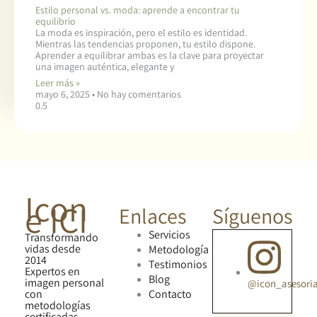
Estilo personal vs. moda: aprende a encontrar tu
equilibrio
La moda es inspiración, pero el estilo es identidad.
Mientras las tendencias proponen, tu estilo dispone.
Aprender a equilibrar ambas es la clave para proyectar
una imagen auténtica, elegante y
Leer más »
mayo 6, 2025
No hay comentarios
Icon
e ICI
Enlaces
Síguenos
Servicios
Transformando
vidas desde
Metodología
2014
Testimonios
Expertos en
Blog
imagen personal
@icon_asesori
con
Contacto
metodologías
certificadas