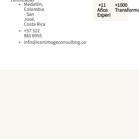
Medellín,
+11
+1000
Colombia
Años
Transform
- San
Experiencia
José,
Costa Rica
+57 322
881 8955
info@iconimageconsulting.co