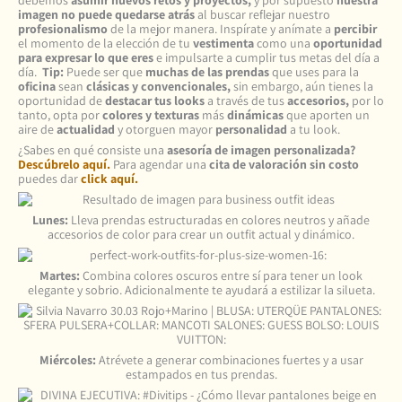
debemos
asumir nuevos retos y proyectos,
y por supuesto
nuestra
imagen no puede quedarse atrás
al buscar reflejar nuestro
profesionalismo
de la mejor manera. Inspírate y anímate a
percibir
el momento de la elección de tu
vestimenta
como una
oportunidad
para expresar lo que eres
e impulsarte a cumplir tus metas del día a
día.
Tip:
Puede ser que
muchas de las prendas
que uses para la
oficina
sean
clásicas y convencionales,
sin embargo, aún tienes la
oportunidad de
destacar tus looks
a través de tus
accesorios,
por lo
tanto, opta por
colores y texturas
más
dinámicas
que aporten un
aire de
actualidad
y otorguen mayor
personalidad
a tu look.
¿Sabes en qué consiste una
asesoría de imagen personalizada?
Descúbrelo aquí.
Para agendar una
cita de valoración sin costo
puedes dar
click aquí.
Lunes:
Lleva prendas estructuradas en colores neutros y añade
accesorios de color para crear un outfit actual y dinámico.
Martes:
Combina colores oscuros entre sí para tener un look
elegante y sobrio. Adicionalmente te ayudará a estilizar la silueta.
Miércoles:
Atrévete a generar combinaciones fuertes y a usar
estampados en tus prendas.