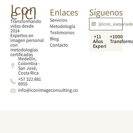
Icon
e ICI
Enlaces
Síguenos
Servicios
Transformando
@icon_asesoriad
vidas desde
Metodología
2014
Testimonios
Expertos en
+11
+1000
Blog
imagen personal
Años
Transform
con
Contacto
Experiencia
metodologías
certificadas
Medellín,
Colombia -
San José,
Costa Rica
+57 322 881
8955
info@iconimageconsulting.co