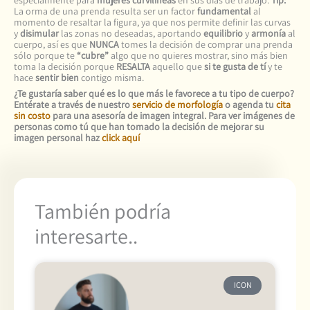
especialmente para
mujeres curvilíneas
en sus días de trabajo.
Tip:
La orma de una prenda resulta ser un factor
fundamental
al
momento de resaltar la figura, ya que nos permite definir las curvas
y
disimular
las zonas no deseadas, aportando
equilibrio
y
armonía
al
cuerpo, así es que
NUNCA
tomes la decisión de comprar una prenda
sólo porque te
“cubre”
algo que no quieres mostrar, sino más bien
toma la decisión porque
RESALTA
aquello que
si te gusta de tí
y te
hace
sentir bien
contigo misma.
¿Te gustaría saber qué es lo que más le favorece a tu tipo de cuerpo?
Entérate a través de nuestro
servicio de morfología
o agenda tu
cita
sin costo
para una asesoría de imagen integral. Para ver imágenes de
personas como tú que han tomado la decisión de mejorar su
imagen personal haz
click aquí
También podría
interesarte..
ICON