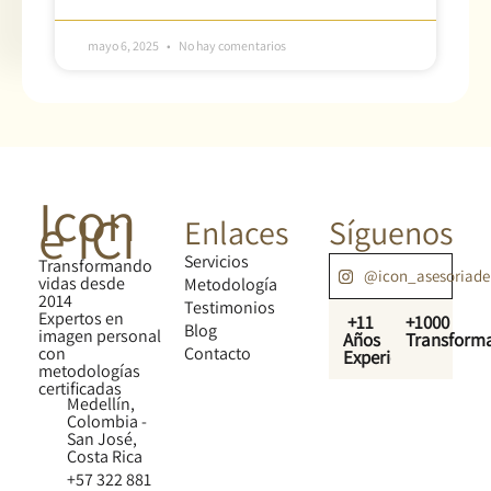
mayo 6, 2025
No hay comentarios
Icon
e ICI
Enlaces
Síguenos
Servicios
Transformando
@icon_asesoriad
vidas desde
Metodología
2014
Testimonios
Expertos en
+11
+1000
Blog
imagen personal
Años
Transform
con
Contacto
Experiencia
metodologías
certificadas
Medellín,
Colombia -
San José,
Costa Rica
+57 322 881