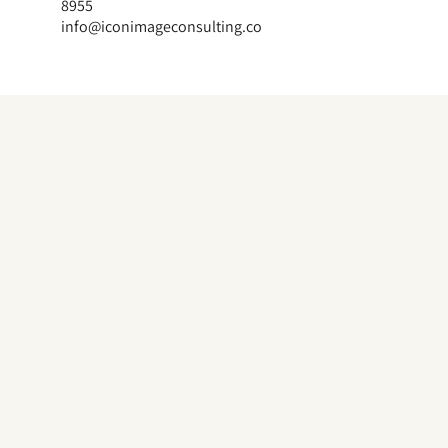
8955
info@iconimageconsulting.co