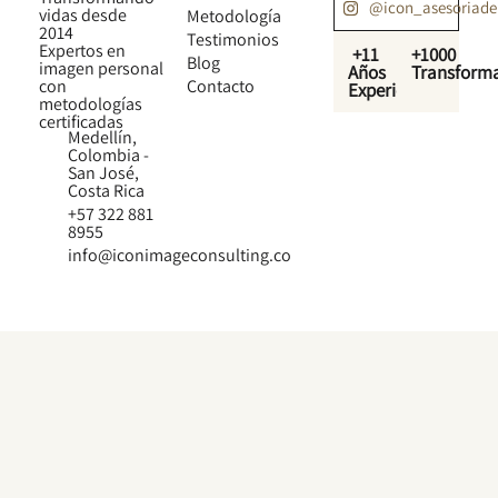
@icon_asesoriad
vidas desde
Metodología
2014
Testimonios
Expertos en
+11
+1000
Blog
imagen personal
Años
Transform
con
Contacto
Experiencia
metodologías
certificadas
Medellín,
Colombia -
San José,
Costa Rica
+57 322 881
8955
info@iconimageconsulting.co