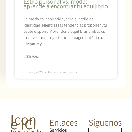
Estilo personal vs. moda:
aprende a encontrar tu equilibrio
La moda es inspiración, pero el estilo es
identidad. Mientras las tendencias proponen, tu
estilo dispone. Aprender a equilibrar ambas es
la clave para proyectar una imagen auténtica,
elegante y
LEER MÁS »
mayo 6, 2025
No hay comentarios
Icon
e ICI
Enlaces
Síguenos
Servicios
Transformando