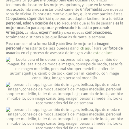
pregunta:
¿Y yo que me pongo para esta ocasión?
Con razón
tenemos dudas sobre las mejores opciones, ya que en la semana
nos acostumbramos a estar prácticamente
uniformadas
con nuestra
ropa de oficina. Es por este motivo que hoy quiero compartirte éstas
1
2 opciones súper diversas
que podrás adaptar fácilmente a tu
estilo
personal, edad y ocasión de uso.
Recuerda que el fin de semana
es la
mejor ocasión para explorar y redescubrir tu estilo personal:
Arriésgate,
cambia,
experimenta
y crea nuevas
combinaciones,
totalmente distintas a las que llevarías durante la semana.
Para conocer otra forma
fácil y asertiva
de mejorar tu
imagen
personal
y resaltar tu belleza puedes dar
click aquí.
Para ver
fotos de
usuarias
en el proceso de asesoría de imagen visita
este enlace.