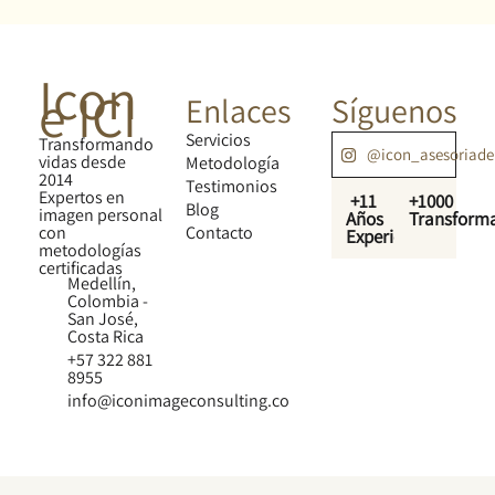
Icon
e ICI
Enlaces
Síguenos
Servicios
Transformando
@icon_asesoriad
vidas desde
Metodología
2014
Testimonios
Expertos en
+11
+1000
Blog
imagen personal
Años
Transform
con
Contacto
Experiencia
metodologías
certificadas
Medellín,
Colombia -
San José,
Costa Rica
+57 322 881
8955
info@iconimageconsulting.co