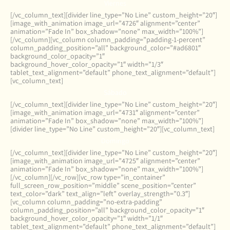
Viernes
[/vc_column_text][divider line_type=”No Line” custom_height=”20″]
[image_with_animation image_url=”4726″ alignment=”center”
animation=”Fade In” box_shadow=”none” max_width=”100%”]
[/vc_column][vc_column column_padding=”padding-1-percent”
column_padding_position=”all” background_color=”#ad6801″
background_color_opacity=”1″
background_hover_color_opacity=”1″ width=”1/3″
tablet_text_alignment=”default” phone_text_alignment=”default”]
[vc_column_text]
Sábado
[/vc_column_text][divider line_type=”No Line” custom_height=”20″]
[image_with_animation image_url=”4731″ alignment=”center”
animation=”Fade In” box_shadow=”none” max_width=”100%”]
[divider line_type=”No Line” custom_height=”20″][vc_column_text]
Domingo
[/vc_column_text][divider line_type=”No Line” custom_height=”20″]
[image_with_animation image_url=”4725″ alignment=”center”
animation=”Fade In” box_shadow=”none” max_width=”100%”]
[/vc_column][/vc_row][vc_row type=”in_container”
full_screen_row_position=”middle” scene_position=”center”
text_color=”dark” text_align=”left” overlay_strength=”0.3″]
[vc_column column_padding=”no-extra-padding”
column_padding_position=”all” background_color_opacity=”1″
background_hover_color_opacity=”1″ width=”1/1″
tablet_text_alignment=”default” phone_text_alignment=”default”]