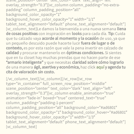
scene_position=”center” text_color=”dark” text_align=”left”
overlay_strength=”0.3″][vc_column column_padding=”no-extra-
padding” column_padding_position=”all”
background_color_opacity=”1″
background_hover_color_opacity=”1″ width=”1/1″
tablet_text_alignment=”default” phone_text_alignment=”default”]
[vc_column_text]Le damos la bienvenida a una nueva semana
llena
de cosas positivas
con inspiración en
looks
para cada día.
Tip:
Cuida
que tu calzado vaya
acorde al momento y la ocasión
de uso, ya que
un pequeño descuido puede hacerte lucir
fuera de lugar o de
contexto,
es por esta razón que vale la pena invertir en calzado de
calidad
y procurar mantenerlo en
óptimas condiciones.
Si sientes
que en tu closet hay muchas prendas que no hacen parte de ese
“armario inteligente”
y que necesitas
claridad sobre cómo lograrlo
de una manera
ágil, asertiva y económica,
haz click
aquí
y agenda tu
cita de valoración sin costo.
[/vc_column_text][/vc_column][/vc_row][vc_row
type=”in_container” full_screen_row_position=”middle”
scene_position=”center” text_color=”dark” text_align=”left”
overlay_strength=”0.3″][vc_column enable_animation=”true”
animation=”fade-in” boxed=”true” centered_text=”true”
column_padding=”padding-1-percent”
column_padding_position=”all” background_color=”#ad6801″
background_color_opacity=”1″ background_color_hover=”#ad6801″
background_hover_color_opacity=”1″ width=”1/3″
tablet_text_alignment=”default” phone_text_alignment=”default”]
[vc_column_text]
Lunes