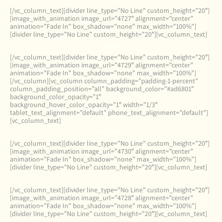
[/vc_column_text][divider line_type=”No Line” custom_height=”20″]
[image_with_animation image_url=”4727″ alignment=”center”
animation=”Fade In” box_shadow=”none” max_width=”100%”]
[divider line_type=”No Line” custom_height=”20″][vc_column_text]
Martes
[/vc_column_text][divider line_type=”No Line” custom_height=”20″]
[image_with_animation image_url=”4729″ alignment=”center”
animation=”Fade In” box_shadow=”none” max_width=”100%”]
[/vc_column][vc_column column_padding=”padding-1-percent”
column_padding_position=”all” background_color=”#ad6801″
background_color_opacity=”1″
background_hover_color_opacity=”1″ width=”1/3″
tablet_text_alignment=”default” phone_text_alignment=”default”]
[vc_column_text]
Miércoles
[/vc_column_text][divider line_type=”No Line” custom_height=”20″]
[image_with_animation image_url=”4730″ alignment=”center”
animation=”Fade In” box_shadow=”none” max_width=”100%”]
[divider line_type=”No Line” custom_height=”20″][vc_column_text]
Jueves
[/vc_column_text][divider line_type=”No Line” custom_height=”20″]
[image_with_animation image_url=”4728″ alignment=”center”
animation=”Fade In” box_shadow=”none” max_width=”100%”]
[divider line_type=”No Line” custom_height=”20″][vc_column_text]