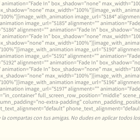
”” animation=”Fade In” box_shadow=”none” max_width=”10
box_shadow=”none” max_width=”100%”][image_with_animat
00%”][image_with_animation image_url=”5184″ alignment
imation image_url=”5185″ alignment=”” animation=”Fad
”5186″ alignment=”” animation=”Fade In” box_shadow=”n
”” animation=”Fade In” box_shadow=”none” max_width=”1
box_shadow=”none” max_width=”100%”][image_with_animat
00%”][image_with_animation image_url=”5190″ alignment
imation image_url=”5191″ alignment=”” animation=”Fad
”5192″ alignment=”” animation=”Fade In” box_shadow=”n
”” animation=”Fade In” box_shadow=”none” max_width=”1
box_shadow=”none” max_width=”100%”][image_with_animat
00%”][image_with_animation image_url=”5196″ alignment
imation image_url=”5197″ alignment=”” animation=”Fad
in_container” full_screen_row_position=”middle” scene_p
 column_padding=”no-extra-padding” column_padding_positi
et_text_alignment=”default” phone_text_alignment=”defaul
 la compartas con tus amigas. No dudes en aplicar todos los 