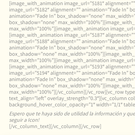
[image_with_animation image_url=”5181″ alignment=
image_url=”5182″ alignment=”” animation=”Fade In” 
animation=”Fade In” box_shadow=”none” max_width=”1
box_shadow=”none” max_width=”100%”][image_with_an
max_width=”100%”][image_with_animation image_url=
[image_with_animation image_url=”5187″ alignment=
image_url=”5188″ alignment=”” animation=”Fade In” 
animation=”Fade In” box_shadow=”none” max_width=”1
box_shadow=”none” max_width=”100%”][image_with_an
max_width=”100%”][image_with_animation image_url=
[image_with_animation image_url=”5193″ alignment=
image_url=”5194″ alignment=”” animation=”Fade In” 
animation=”Fade In” box_shadow=”none” max_width=”1
box_shadow=”none” max_width=”100%”][image_with_an
max_width=”100%”][/vc_column][/vc_row][vc_row type=”
text_align=”left” overlay_strength=”0.3″][vc_column
background_hover_color_opacity=”1″ width=”1/1″ tabl
Espero que te haya sido de utilidad la información y que
seguir a Icon!
[/vc_column_text][/vc_column][/vc_row]