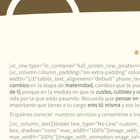
[vc_row type=”in_container” full_screen_row_position=”
[vc_column column_padding=”no-extra-padding” colum
width=”1/1″ tablet_text_alignment=”default” phone_te
cambios
en la etapa de
maternidad,
cambios que te pue
de tí,
porque en la medida en que te
cuides, cultives y v
vida por la que estás pasando. Recuerda que
pensar en 
importante que tienes a tu cargo
eres tú misma
y eso lo
Si quieres conocer
nuestros servicios
y consentirte a tr
[/vc_column_text][divider line_type=”No Line” custom
box_shadow=”none” max_width=”100%”][image_with_an
max_width=”100%”][image_with_animation image_url=