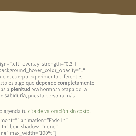
gn=”left” overlay_strength=”0.3″]
background_hover_color_opacity=”1″
ue el cuerpo experimenta diferentes
esto es algo que
depende completamente
más a
plenitud
esa hermosa etapa de la
de
sabiduría,
pues la persona más
o agenda tu
cita de valoración sin costo.
nment=”” animation=”Fade In”
e In” box_shadow=”none”
one” max_width=”100%”]