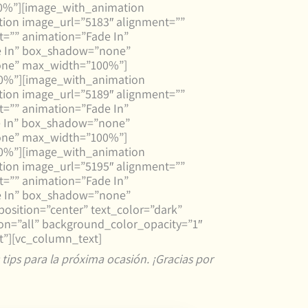
0%”][image_with_animation
ion image_url=”5183″ alignment=””
=”” animation=”Fade In”
e In” box_shadow=”none”
one” max_width=”100%”]
00%”][image_with_animation
ion image_url=”5189″ alignment=””
=”” animation=”Fade In”
e In” box_shadow=”none”
one” max_width=”100%”]
00%”][image_with_animation
ion image_url=”5195″ alignment=””
=”” animation=”Fade In”
e In” box_shadow=”none”
osition=”center” text_color=”dark”
on=”all” background_color_opacity=”1″
t”][vc_column_text]
tips para la próxima ocasión. ¡Gracias por