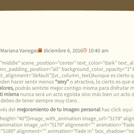
Mariana Vanegas
diciembre 6, 2016
10:40 am
middle” scene_position=”center” text_color=”dark” text_ali
n_padding_position=”all” background_color_opacity=”1″ 
xt_alignment=”default”][vc_column_text]Aunque es cierto q
den hacer sentir menos
“sexy”
o atractiva, lo cierto es que 
alores,
podrás sentirte mejor contigo misma para disfrutar 
ti misma
nunca será un acto egoísta sino más bien un acto 
 debes de tener siempre muy claro.
avés del
mejoramiento de tu imagen personal
haz click
aquí
_height=”40″][image_with_animation image_url=”5178″ alig
imation image_url=”5179″ alignment=”” animation=”Fad
”5180″ alignment=”” animation=”Fade In” box_shadow=”n