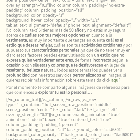
scene_position=”center” text_color=”dark” text_align=”left”
overlay_strength=”0.3″][vc_column column_padding=”no-extra-
padding” column_padding_position=”all”
background_color_opacity=”1″
background_hover_color_opacity=”1″ width=”1/1″
tablet_text_alignment=”default” phone_text_alignment=”default”]
[vc_column_text]Si tienes más de
50 años
y no estás muy segura
acerca de
cuáles son tus mejores opciones
en cuanto a la
vestimenta,
es muy importante que tengas en cuenta
cuál es el
estilo que deseas reflejar,
cuáles son tus
actividades cotidianas
y por
supuesto tus
características personales,
ya que de no tener muy en
claro estos factores puedes estar vistiendo con
un estilo que no
expresa quien verdaderamente eres,
de forma
incorrecta
según la
ocasión
o con
siluetas y colores que te desfavorecen
en lugar de
resaltar tu belleza natural.
Todos estos temas los puedes ver a
profundidad
con nuestros servicios
personalizados
en imagen, si
quieres recibir más información sobre este tema da click
aquí
.
Por el momento te comparto algunas imágenes de referencia para
que comiences a
explorar tu estilo personal…
[/vc_column_text][/vc_column][/vc_row][vc_row
type=”in_container” full_screen_row_position=”middle”
scene_position=”center” text_color=”dark” text_align=”left”
overlay_strength=”0.3″][vc_column enable_animation=”true”
animation=”fade-in” boxed=”true” centered_text=”true”
column_padding=”padding-1-percent”
column_padding_position=”all” background_color=”#ad6801″
background_color_opacity=”1″ background_color_hover=”#ad6801″
background_hover_color_opacity=”1″ width=”1/3″