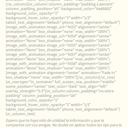
[/vc_column][vc_column column_padding=”padding-1-percent”
column_padding_position=”all” background_color=”#ad6801″
background_color_opacity=”1″
background_hover_color_opacity=”1″ width=”1/3″
tablet_text_alignment=”default” phone_text_alignment=”default”]
[image_with_animation image_url=”4352″ alignment=”center”
animation=”None” box_shadow=”none” max_width=”100%”]
[image_with_animation image_url=”4354″ alignment=”center”
animation=”None” box_shadow=”none” max_width=”100%”]
[image_with_animation image_url=”4355″ alignment=”center”
animation=”None” box_shadow=”none” max_width=”100%”]
[image_with_animation image_url=”4357″ alignment=”center”
animation=”None” box_shadow=”none” max_width=”100%”]
[image_with_animation image_url=”4358″ alignment=”center”
animation=”None” box_shadow=”none” max_width=”100%”]
[image_with_animation alignment=”center” animation=”Fade In”
box_shadow=”none” max_width=”100%”][/vc_column][/vc_row]
[vc_row type=”in_container” full_screen_row_position=”middle”
scene_position=”center” text_color=”dark” text_align=”left”
overlay_strength=”0.3″][vc_column column_padding=”no-extra-
padding” column_padding_position=”all”
background_color_opacity=”1″
background_hover_color_opacity=”1″ width=”1/1″
tablet_text_alignment=”default” phone_text_alignment=”default”]
[vc_column_text]
Espero que te haya sido de utilidad la información y que la
compartas con tus amigas. No dudes en aplicar todos los tips para la