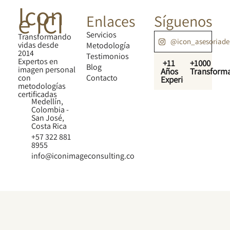
Icon
e ICI
Enlaces
Síguenos
Servicios
Transformando
@icon_asesoriad
vidas desde
Metodología
2014
Testimonios
Expertos en
+11
+1000
Blog
imagen personal
Años
Transform
con
Contacto
Experiencia
metodologías
certificadas
Medellín,
Colombia -
San José,
Costa Rica
+57 322 881
8955
info@iconimageconsulting.co