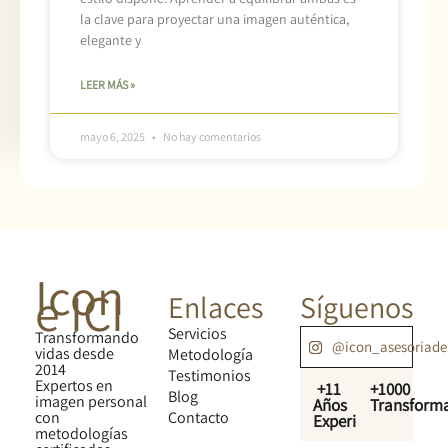
la clave para proyectar una imagen auténtica,
elegante y
LEER MÁS »
mayo 6, 2025
No hay comentarios
Icon
e ICI
Enlaces
Síguenos
Servicios
Transformando
@icon_asesoriad
vidas desde
Metodología
2014
Testimonios
Expertos en
+11
+1000
Blog
imagen personal
Años
Transform
con
Contacto
Experiencia
metodologías