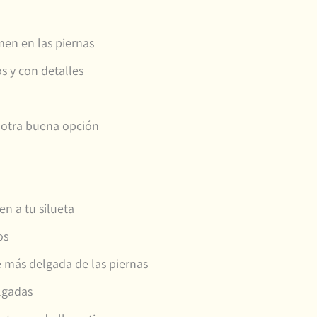
men en las piernas
os y con detalles
 otra buena opción
n a tu silueta
os
e más delgada de las piernas
lgadas