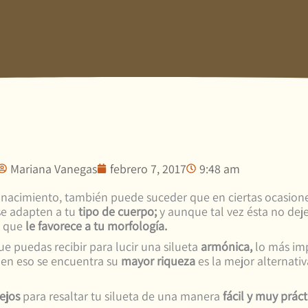
Mariana Vanegas
febrero 7, 2017
9:48 am
nacimiento, también puede suceder que en ciertas ocasione
e adapten a tu
tipo de cuerpo;
y aunque tal vez ésta no dej
o que
le favorece a tu morfología.
e puedas recibir para lucir una silueta
armónica,
lo más imp
en eso se encuentra su
mayor riqueza
es la mejor alternati
ejos
para resaltar tu silueta de una manera
fácil y muy prác