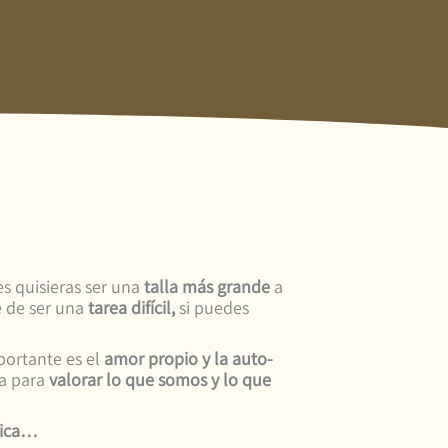
s quisieras ser una
talla más grande
a
e de ser una
tarea difícil,
si puedes
ortante es el
amor propio y la auto-
va para
valorar lo que somos y lo que
tica…