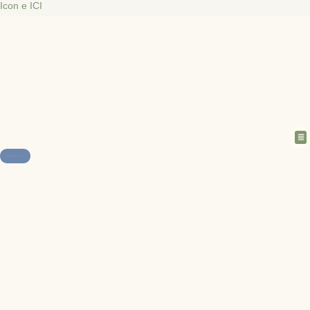
Ir
Icon e ICI
al
contenido
Me
CONTACTO