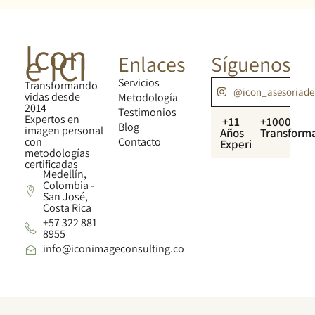
Icon
e ICI
Enlaces
Síguenos
Servicios
Transformando
@icon_asesoriad
vidas desde
Metodología
2014
Testimonios
Expertos en
+11
+1000
Blog
imagen personal
Años
Transform
con
Contacto
Experiencia
metodologías
certificadas
Medellín,
Colombia -
San José,
Costa Rica
+57 322 881
8955
info@iconimageconsulting.co