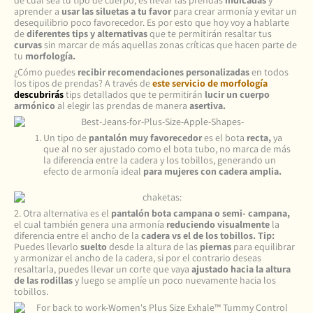
de cuál sea tu tipo de cuerpo, es llevar las prendas
indicadas
y
aprender a
usar las siluetas a tu favor
para crear armonía y evitar un
desequilibrio poco favorecedor. Es por esto que hoy voy a hablarte
de
diferentes tips y alternativas
que te permitirán resaltar tus
curvas
sin marcar de más aquellas zonas críticas que hacen parte de
tu
morfología.
¿Cómo puedes
recibir recomendaciones personalizadas
en todos
los tipos de prendas? A través de
este servicio de morfología
d
escubrirás
tips detallados que te permitirán
lucir un cuerpo
armónico
al elegir las prendas de manera
asertiva.
Un tipo de
pantalón muy favorecedor
es el bota
recta,
ya
que al no ser ajustado como el bota tubo, no marca de más
la diferencia entre la cadera y los tobillos, generando un
efecto de armonía ideal
para mujeres con cadera amplia.
2. Otra alternativa es el
pantalón bota campana o semi- campana,
el cual también genera una armonía
reduciendo visualmente
la
diferencia entre el ancho de la
cadera vs el de los tobillos. Tip:
Puedes llevarlo
suelto
desde la altura de las
piernas
para equilibrar
y armonizar el ancho de la cadera, si por el contrario deseas
resaltarla, puedes llevar un corte que vaya
ajustado hacia la altura
de las rodillas
y luego se amplíe un poco nuevamente hacia los
tobillos.