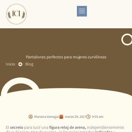
Ir
al
contenido
Pantalones perfectos para mujeres curvilíneas
Inicio
Blog
Mariana Vanegas
marzo 29, 2017
9:55 am
El
secreto
para lucir una
figura reloj de arena,
independientemente