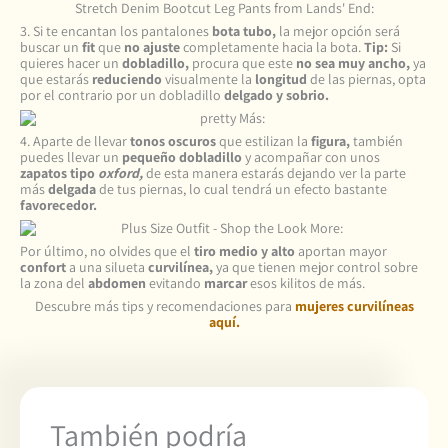
3. Si te encantan los pantalones
bota tubo,
la mejor opción será
buscar un
fit
que
no ajuste
completamente hacia la bota.
Tip:
Si
quieres hacer un
dobladillo,
procura que este
no sea muy ancho,
ya
que estarás
reduciendo
visualmente la
longitud
de las piernas, opta
por el contrario por un dobladillo
delgado y sobrio.
4. Aparte de llevar
tonos oscuros
que estilizan la
figura,
también
puedes llevar un
pequeño dobladillo
y acompañar con unos
zapatos tipo
oxford,
de esta manera estarás dejando ver la parte
más
delgada
de tus piernas, lo cual tendrá un efecto bastante
favorecedor.
Por último, no olvides que el
tiro medio y alto
aportan mayor
confort
a una silueta
curvilínea,
ya que tienen mejor control sobre
la zona del
abdomen
evitando
marcar
esos kilitos de más.
Descubre más tips y recomendaciones para
mujeres curvilíneas
aquí.
También podría