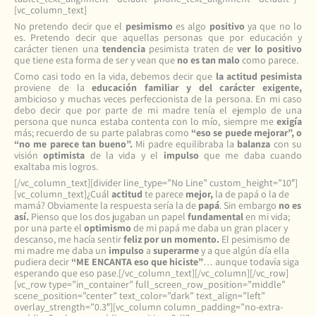
[vc_column_text]
No pretendo decir que el
pesimismo
es algo
positivo
ya que no lo
es. Pretendo decir que aquellas personas que por educación y
carácter tienen una
tendencia
pesimista traten de
ver lo positivo
que tiene esta forma de ser y vean que
no es tan malo
como parece.
Como casi todo en la vida, debemos decir que
la actitud pesimista
proviene de la
educación familiar y del carácter exigente,
ambicioso y muchas veces perfeccionista de la persona. En mi caso
debo decir que por parte de mi madre tenía el ejemplo de una
persona que nunca estaba contenta con lo mío, siempre me
exigía
más; recuerdo de su parte palabras como
“eso se puede mejorar”, o
“no me parece tan bueno”.
Mi padre equilibraba la
balanza
con su
visión
optimista
de la vida y el
impulso
que me daba cuando
exaltaba mis logros.
[/vc_column_text][divider line_type=”No Line” custom_height=”10″]
[vc_column_text]¿Cuál
actitud
te parece
mejor,
la de papá o la de
mamá? Obviamente la respuesta sería la de
papá
. Sin embargo
no es
así.
Pienso que los dos jugaban un papel
fundamental
en mi vida;
por una parte el
optimismo
de mi papá me daba un gran placer y
descanso, me hacía sentir
feliz por un momento.
El pesimismo de
mi madre me daba un
impulso
a
superarme
y a que algún día ella
pudiera decir
“ME ENCANTA eso que hiciste”
… aunque todavía siga
esperando que eso pase.[/vc_column_text][/vc_column][/vc_row]
[vc_row type=”in_container” full_screen_row_position=”middle”
scene_position=”center” text_color=”dark” text_align=”left”
overlay_strength=”0.3″][vc_column column_padding=”no-extra-