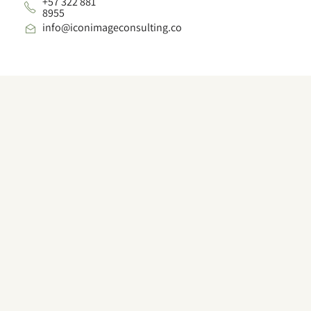
+57 322 881
8955
info@iconimageconsulting.co