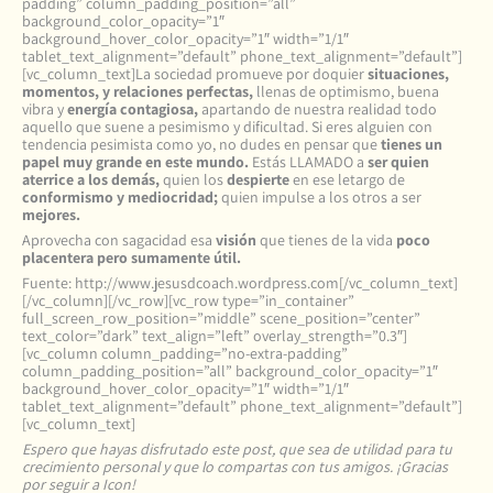
padding” column_padding_position=”all”
background_color_opacity=”1″
background_hover_color_opacity=”1″ width=”1/1″
tablet_text_alignment=”default” phone_text_alignment=”default”]
[vc_column_text]La sociedad promueve por doquier
situaciones,
momentos, y relaciones perfectas,
llenas de optimismo, buena
vibra y
energía contagiosa,
apartando de nuestra realidad todo
aquello que suene a pesimismo y dificultad. Si eres alguien con
tendencia pesimista como yo, no dudes en pensar que
tienes un
papel muy grande en este mundo.
Estás LLAMADO a
ser quien
aterrice a los demás,
quien los
despierte
en ese letargo de
conformismo y mediocridad;
quien impulse a los otros a ser
mejores.
Aprovecha con sagacidad esa
visión
que tienes de la vida
poco
placentera pero sumamente útil.
Fuente: http://www.jesusdcoach.wordpress.com[/vc_column_text]
[/vc_column][/vc_row][vc_row type=”in_container”
full_screen_row_position=”middle” scene_position=”center”
text_color=”dark” text_align=”left” overlay_strength=”0.3″]
[vc_column column_padding=”no-extra-padding”
column_padding_position=”all” background_color_opacity=”1″
background_hover_color_opacity=”1″ width=”1/1″
tablet_text_alignment=”default” phone_text_alignment=”default”]
[vc_column_text]
Espero que hayas disfrutado este post, que sea de utilidad para tu
crecimiento personal y que lo compartas con tus amigos. ¡Gracias
por seguir a Icon!