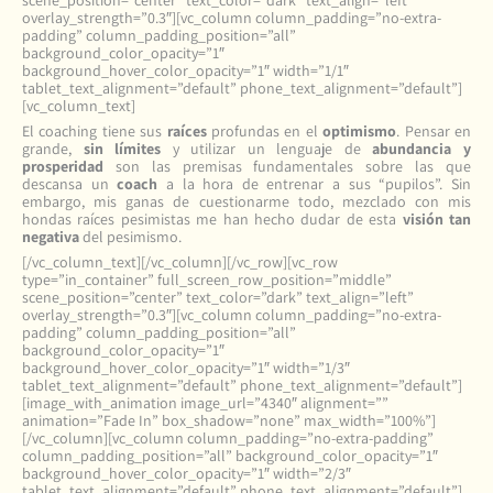
scene_position=”center” text_color=”dark” text_align=”left”
overlay_strength=”0.3″][vc_column column_padding=”no-extra-
padding” column_padding_position=”all”
background_color_opacity=”1″
background_hover_color_opacity=”1″ width=”1/1″
tablet_text_alignment=”default” phone_text_alignment=”default”]
[vc_column_text]
El coaching tiene sus
raíces
profundas en el
optimismo
. Pensar en
grande,
sin límites
y utilizar un lenguaje de
abundancia y
prosperidad
son las premisas fundamentales sobre las que
descansa un
coach
a la hora de entrenar a sus “pupilos”. Sin
embargo, mis ganas de cuestionarme todo, mezclado con mis
hondas raíces pesimistas me han hecho dudar de esta
visión tan
negativa
del pesimismo.
[/vc_column_text][/vc_column][/vc_row][vc_row
type=”in_container” full_screen_row_position=”middle”
scene_position=”center” text_color=”dark” text_align=”left”
overlay_strength=”0.3″][vc_column column_padding=”no-extra-
padding” column_padding_position=”all”
background_color_opacity=”1″
background_hover_color_opacity=”1″ width=”1/3″
tablet_text_alignment=”default” phone_text_alignment=”default”]
[image_with_animation image_url=”4340″ alignment=””
animation=”Fade In” box_shadow=”none” max_width=”100%”]
[/vc_column][vc_column column_padding=”no-extra-padding”
column_padding_position=”all” background_color_opacity=”1″
background_hover_color_opacity=”1″ width=”2/3″
tablet_text_alignment=”default” phone_text_alignment=”default”]