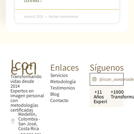
LEER MÁS »
mayo 6, 2025
No hay comentarios
Icon
e ICI
Enlaces
Síguenos
Servicios
Transformando
@icon_asesoriad
vidas desde
Metodología
2014
Testimonios
Expertos en
+11
+1000
Blog
imagen personal
Años
Transform
con
Contacto
Experiencia
metodologías
certificadas
Medellín,
Colombia -
San José,
Costa Rica