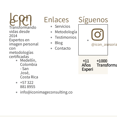
Icon
e ICI
Enlaces
Síguenos
Servicios
Transformando
vidas desde
Metodología
2014
Testimonios
Expertos en
Blog
imagen personal
@icon_asesori
con
Contacto
metodologías
certificadas
Medellín,
+11
+1000
Colombia
Años
Transform
- San
Experiencia
José,
Costa Rica
+57 322
881 8955
info@iconimageconsulting.co