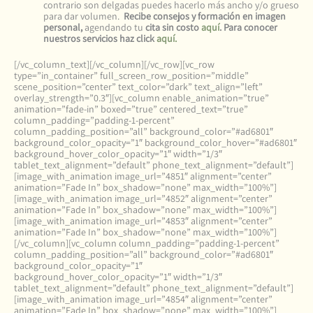
contrario son delgadas puedes hacerlo más ancho y/o grueso
para dar volumen.
Recibe consejos y formación en imagen
personal,
agendando tu
cita sin costo
aquí
. Para conocer
nuestros servicios haz click
aquí.
[/vc_column_text][/vc_column][/vc_row][vc_row
type=”in_container” full_screen_row_position=”middle”
scene_position=”center” text_color=”dark” text_align=”left”
overlay_strength=”0.3″][vc_column enable_animation=”true”
animation=”fade-in” boxed=”true” centered_text=”true”
column_padding=”padding-1-percent”
column_padding_position=”all” background_color=”#ad6801″
background_color_opacity=”1″ background_color_hover=”#ad6801″
background_hover_color_opacity=”1″ width=”1/3″
tablet_text_alignment=”default” phone_text_alignment=”default”]
[image_with_animation image_url=”4851″ alignment=”center”
animation=”Fade In” box_shadow=”none” max_width=”100%”]
[image_with_animation image_url=”4852″ alignment=”center”
animation=”Fade In” box_shadow=”none” max_width=”100%”]
[image_with_animation image_url=”4853″ alignment=”center”
animation=”Fade In” box_shadow=”none” max_width=”100%”]
[/vc_column][vc_column column_padding=”padding-1-percent”
column_padding_position=”all” background_color=”#ad6801″
background_color_opacity=”1″
background_hover_color_opacity=”1″ width=”1/3″
tablet_text_alignment=”default” phone_text_alignment=”default”]
[image_with_animation image_url=”4854″ alignment=”center”
animation=”Fade In” box_shadow=”none” max_width=”100%”]