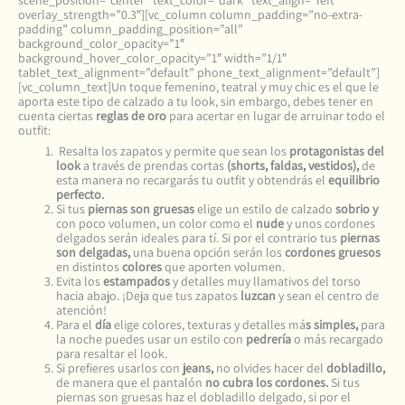
scene_position=”center” text_color=”dark” text_align=”left”
overlay_strength=”0.3″][vc_column column_padding=”no-extra-
padding” column_padding_position=”all”
background_color_opacity=”1″
background_hover_color_opacity=”1″ width=”1/1″
tablet_text_alignment=”default” phone_text_alignment=”default”]
[vc_column_text]Un toque femenino, teatral y muy chic es el que le
aporta este tipo de calzado a tu look, sin embargo, debes tener en
cuenta ciertas
reglas de oro
para acertar en lugar de arruinar todo el
outfit:
Resalta los zapatos y permite que sean los
protagonistas del
look
a través de prendas cortas
(shorts, faldas, vestidos),
de
esta manera no recargarás tu outfit y obtendrás el
equilibrio
perfecto.
Si tus
piernas son gruesas
elige un estilo de calzado
sobrio y
con poco volumen, un color como el
nude
y unos cordones
delgados serán ideales para tí. Si por el contrario tus
piernas
son delgadas,
una buena opción serán los
cordones gruesos
en distintos
colores
que aporten volumen.
Evita los
estampados
y detalles muy llamativos del torso
hacia abajo. ¡Deja que tus zapatos
luzcan
y sean el centro de
atención!
Para el
día
elige colores, texturas y detalles má
s simples,
para
la noche puedes usar un estilo con
pedrería
o más recargado
para resaltar el look.
Si prefieres usarlos con
jeans,
no olvides hacer del
dobladillo,
de manera que el pantalón
no cubra los cordones.
Si tus
piernas son gruesas haz el dobladillo delgado, si por el