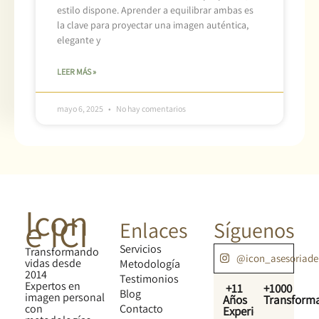
estilo dispone. Aprender a equilibrar ambas es
la clave para proyectar una imagen auténtica,
elegante y
LEER MÁS »
mayo 6, 2025
No hay comentarios
Icon
e ICI
Enlaces
Síguenos
Servicios
Transformando
@icon_asesoriad
vidas desde
Metodología
2014
Testimonios
Expertos en
+11
+1000
Blog
imagen personal
Años
Transform
con
Contacto
Experiencia