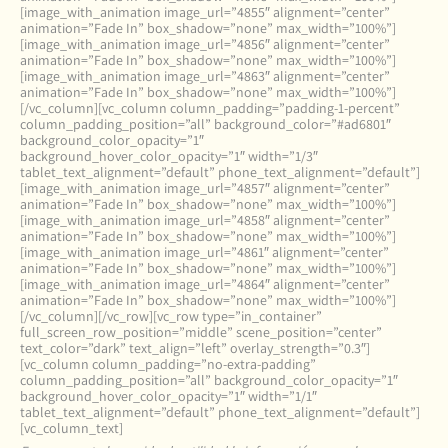
[image_with_animation image_url=”4855″ alignment=”center”
animation=”Fade In” box_shadow=”none” max_width=”100%”]
[image_with_animation image_url=”4856″ alignment=”center”
animation=”Fade In” box_shadow=”none” max_width=”100%”]
[image_with_animation image_url=”4863″ alignment=”center”
animation=”Fade In” box_shadow=”none” max_width=”100%”]
[/vc_column][vc_column column_padding=”padding-1-percent”
column_padding_position=”all” background_color=”#ad6801″
background_color_opacity=”1″
background_hover_color_opacity=”1″ width=”1/3″
tablet_text_alignment=”default” phone_text_alignment=”default”]
[image_with_animation image_url=”4857″ alignment=”center”
animation=”Fade In” box_shadow=”none” max_width=”100%”]
[image_with_animation image_url=”4858″ alignment=”center”
animation=”Fade In” box_shadow=”none” max_width=”100%”]
[image_with_animation image_url=”4861″ alignment=”center”
animation=”Fade In” box_shadow=”none” max_width=”100%”]
[image_with_animation image_url=”4864″ alignment=”center”
animation=”Fade In” box_shadow=”none” max_width=”100%”]
[/vc_column][/vc_row][vc_row type=”in_container”
full_screen_row_position=”middle” scene_position=”center”
text_color=”dark” text_align=”left” overlay_strength=”0.3″]
[vc_column column_padding=”no-extra-padding”
column_padding_position=”all” background_color_opacity=”1″
background_hover_color_opacity=”1″ width=”1/1″
tablet_text_alignment=”default” phone_text_alignment=”default”]
[vc_column_text]