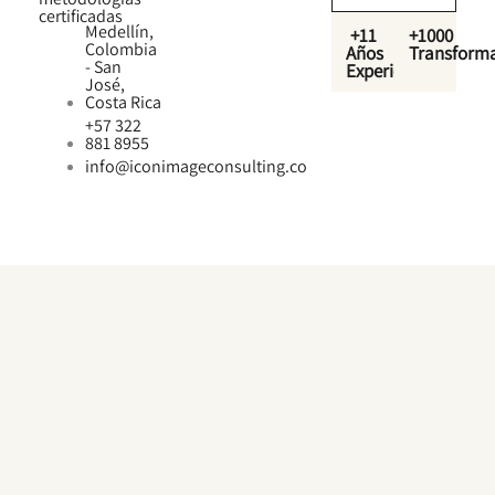
certificadas
Medellín,
+11
+1000
Colombia
Años
Transform
- San
Experiencia
José,
Costa Rica
+57 322
881 8955
info@iconimageconsulting.co