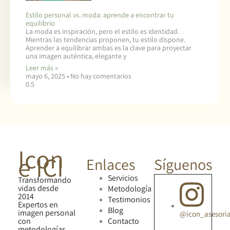
Estilo personal vs. moda: aprende a encontrar tu
equilibrio
La moda es inspiración, pero el estilo es identidad.
Mientras las tendencias proponen, tu estilo dispone.
Aprender a equilibrar ambas es la clave para proyectar
una imagen auténtica, elegante y
Leer más »
mayo 6, 2025
No hay comentarios
Icon
e ICI
Enlaces
Síguenos
Servicios
Transformando
vidas desde
Metodología
2014
Testimonios
Expertos en
Blog
imagen personal
@icon_asesori
con
Contacto
metodologías