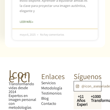
estilo dispone. Aprender a equilibrar ambas es
la clave para proyectar una imagen auténtica,
elegante y
LEER MÁS »
mayo 6, 2025
No hay comentarios
Icon
e ICI
Enlaces
Síguenos
Servicios
Transformando
@icon_asesoriad
vidas desde
Metodología
2014
Testimonios
Expertos en
+11
+1000
Blog
imagen personal
Años
Transform
con
Contacto
Experiencia
metodologías