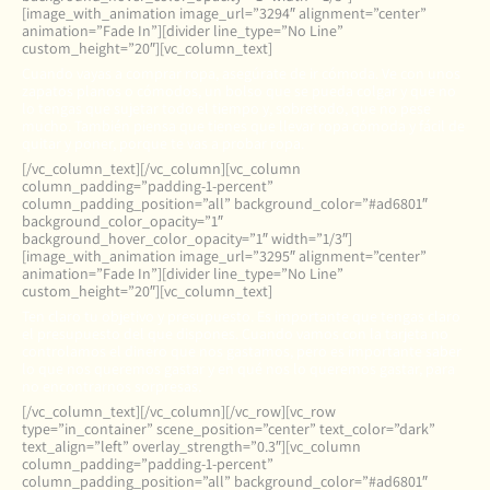
[image_with_animation image_url=”3294″ alignment=”center”
animation=”Fade In”][divider line_type=”No Line”
custom_height=”20″][vc_column_text]
Cuando vayas a comprar ropa, asegúrate de ir cómoda. Ve con unos
zapatos planos o cómodos, un bolso que se pueda colgar y que no
lo tengas que sujetar todo el tiempo y, sobretodo, que no pese
mucho. También piensa que tienes que llevar ropa cómoda y fácil de
quitar y poner, porque te vas a probar ropa.
[/vc_column_text][/vc_column][vc_column
column_padding=”padding-1-percent”
column_padding_position=”all” background_color=”#ad6801″
background_color_opacity=”1″
background_hover_color_opacity=”1″ width=”1/3″]
[image_with_animation image_url=”3295″ alignment=”center”
animation=”Fade In”][divider line_type=”No Line”
custom_height=”20″][vc_column_text]
Ten claro tu objetivo y presupuesto. Es importante que tengas claro
el presupuesto del que dispones. Cuando vamos con la tarjeta no
controlamos el dinero que nos gastamos, pero es importante saber
lo que nos queremos gastar y en qué nos lo queremos gastar, para
no encontrarnos sorpresas.
[/vc_column_text][/vc_column][/vc_row][vc_row
type=”in_container” scene_position=”center” text_color=”dark”
text_align=”left” overlay_strength=”0.3″][vc_column
column_padding=”padding-1-percent”
column_padding_position=”all” background_color=”#ad6801″