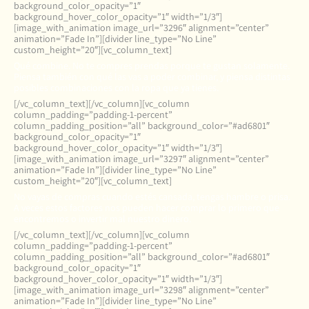
background_color_opacity=”1″
background_hover_color_opacity=”1″ width=”1/3″]
[image_with_animation image_url=”3296″ alignment=”center”
animation=”Fade In”][divider line_type=”No Line”
custom_height=”20″][vc_column_text]
Qué combine. No te compres prendas porque te gustan solamente.
Piensa también con qué las vas a poder combinar, y piensa distintas
posibles combinaciones con la ropa que ya tienes.
[/vc_column_text][/vc_column][vc_column
column_padding=”padding-1-percent”
column_padding_position=”all” background_color=”#ad6801″
background_color_opacity=”1″
background_hover_color_opacity=”1″ width=”1/3″]
[image_with_animation image_url=”3297″ alignment=”center”
animation=”Fade In”][divider line_type=”No Line”
custom_height=”20″][vc_column_text]
No vayas de compras cuando estés cansada, tengas hambre o prisa.
A veces estos factores nos pueden hacer comprar lo primero que
encontremos o invertir mal nuestro dinero.
[/vc_column_text][/vc_column][vc_column
column_padding=”padding-1-percent”
column_padding_position=”all” background_color=”#ad6801″
background_color_opacity=”1″
background_hover_color_opacity=”1″ width=”1/3″]
[image_with_animation image_url=”3298″ alignment=”center”
animation=”Fade In”][divider line_type=”No Line”