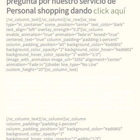
pregunta por nuestro servicio de
Personal shopping dando
click aquí
[/vc_column_text][/vc_column][/vc_row][vc_row
type=”in_container” scene_position=”center” text_color=”dark”
text_align=”left” overlay_strength=”0.3″][vc_column
enable_animation=”true” animation=”fade-in” boxed=”true”
centered_text=”true” column_padding=”padding-1-percent”
column_padding_position=”all” background_color=”#ad6801″
background_color_opacity=”1″ background_color_hover=”#ad6801″
background_hover_color_opacity=”1″ width=”1/3″]
[image_with_animation image_url=”3292″ alignment=”center”
animation=”Fade In”][divider line_type=”No Line”
custom_height=”20″][vc_column_text]
Es mejor invertir en prendas básicas y que no sean de temporada.
Realmente no vale la pena pagar muy caro algo que es de
temporada o está de tendencia, ya que lo usarás poco.
Evidentemente puedes comprar lo que quieras y pagar el precio que
te parezca, pero es mejor invertir en prendas básicas y atemporales
que puedas usar todo el año. También es importante pagar un poco
más unos buenos pantalones o jeans que te sienten bien, pensando
en que te van a durar muchísimo.
[/vc_column_text][/vc_column][vc_column
column_padding=”padding-1-percent”
column_padding_position=”all” background_color=”#ad6801″
background_color_opacity=”1″
background_hover_color_opacity=”1″ width=”1/3″]