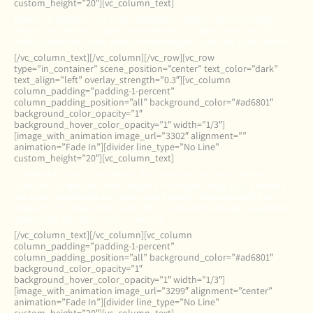
custom_height=”20″][vc_column_text]
Revisa las prendas que están rebajadas, observa que no tengan
ningún desperfecto y piensa realmente si es algo te gusta o si lo
estás comprando sólo porque está rebajado y es una súper oferta.
[/vc_column_text][/vc_column][/vc_row][vc_row
type=”in_container” scene_position=”center” text_color=”dark”
text_align=”left” overlay_strength=”0.3″][vc_column
column_padding=”padding-1-percent”
column_padding_position=”all” background_color=”#ad6801″
background_color_opacity=”1″
background_hover_color_opacity=”1″ width=”1/3″]
[image_with_animation image_url=”3302″ alignment=””
animation=”Fade In”][divider line_type=”No Line”
custom_height=”20″][vc_column_text]
Pruébate la ropa a conciencia. Por ejemplo: Si es una falda no la
subas ni la bajes para verte mejor en el espejo, deja que la prenda
sea como realmente es y toma una decisión más consciente al
respecto. Y lo más importante: NUNCA te enamores de una prenda,
enamórate de cómo luces tú en ella
[/vc_column_text][/vc_column][vc_column
column_padding=”padding-1-percent”
column_padding_position=”all” background_color=”#ad6801″
background_color_opacity=”1″
background_hover_color_opacity=”1″ width=”1/3″]
[image_with_animation image_url=”3299″ alignment=”center”
animation=”Fade In”][divider line_type=”No Line”