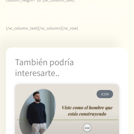
custom_height=”20″][vc_column_text]
Si necesitas comprar mucha ropa, es mejor dividirla en un par o tres
de días, ya que al pretender comprarlo todo en una misma jornada,
puedes llegar a saturarte y acabar por comprar lo primero que
encuentras en el camino y al final no será una buena inversión.
[/vc_column_text][/vc_column][/vc_row]
También podría
interesarte..
ICON